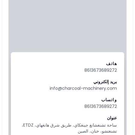
هاتف
8613673689272
بريد إلكتروني
info@charcoal-machinery.com
واتساب
8613673689272
عنوان
ساحة تشنغشانغ جينغكاي، طريق شرق هانغهاي، ETDZ،
تشنغتشو، خنان، الصين