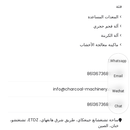
فئة
> المعدات المساعدة
> آلة فحم حجري
> آلة الكربنة
> ماكينة معالجة الأخشاب
اتصل بنا
Whatsapp
8613673689272
Email
info@charcoal-machinery.com
Wechat
8613673689272
Chat
ساحة تشنغشانغ جينغكاي، طريق شرق هانغهاي، ETDZ، تشنغتشو،
خنان، الصين