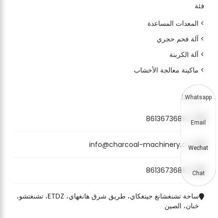
فئة
> المعدات المساعدة
> آلة فحم حجري
> آلة الكربنة
> ماكينة معالجة الأخشاب
اتصل بنا
Whatsapp
8613673689272
Email
info@charcoal-machinery.com
Wechat
8613673689272
Chat
ساحة تشنغشانغ جينغكاي، طريق شرق هانغهاي، ETDZ، تشنغتشو،
خنان، الصين