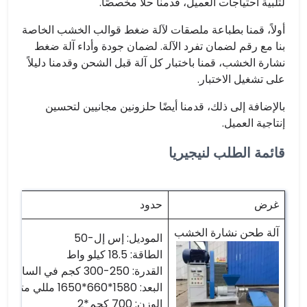
لتلبية احتياجات العميل، قدمنا ​​حلاً مخصصًا.
أولاً، قمنا بطباعة ملصقات لآلة ضغط قوالب الخشب الخاصة
بنا مع رقم لضمان تفرد الآلة. لضمان جودة وأداء آلة ضغط
نشارة الخشب، قمنا باختبار كل آلة قبل الشحن وقدمنا ​​دليلاً
على تشغيل الاختبار.
بالإضافة إلى ذلك، قدمنا ​​أيضًا حلزونين مجانيين لتحسين
إنتاجية العميل.
قائمة الطلب لنيجيريا
غرض
حدود
آلة طحن نشارة الخشب
الموديل: إس إل-50
الطاقة: 18.5 كيلو واط
القدرة: 250-300 كجم في الساعة
البعد: 1580*660*1650 مللي متر *2
الوزن: 700 كجم*2