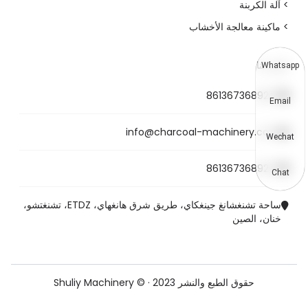
> آلة الكربنة
> ماكينة معالجة الأخشاب
اتصل بنا
Whatsapp
8613673689272
Email
info@charcoal-machinery.com
Wechat
8613673689272
Chat
ساحة تشنغشانغ جينغكاي، طريق شرق هانغهاي، ETDZ، تشنغتشو،
خنان، الصين
حقوق الطبع والنشر 2023 · © Shuliy Machinery