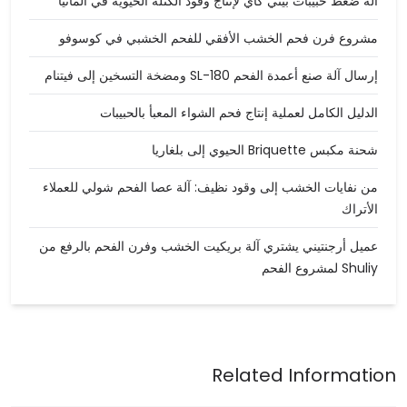
آلة ضغط حبيبات بيني كاي لإنتاج وقود الكتلة الحيوية في ألمانيا
مشروع فرن فحم الخشب الأفقي للفحم الخشبي في كوسوفو
إرسال آلة صنع أعمدة الفحم SL-180 ومضخة التسخين إلى فيتنام
الدليل الكامل لعملية إنتاج فحم الشواء المعبأ بالحبيبات
شحنة مكبس Briquette الحيوي إلى بلغاريا
من نفايات الخشب إلى وقود نظيف: آلة عصا الفحم شولي للعملاء
الأتراك
عميل أرجنتيني يشتري آلة بريكيت الخشب وفرن الفحم بالرفع من
Shuliy لمشروع الفحم