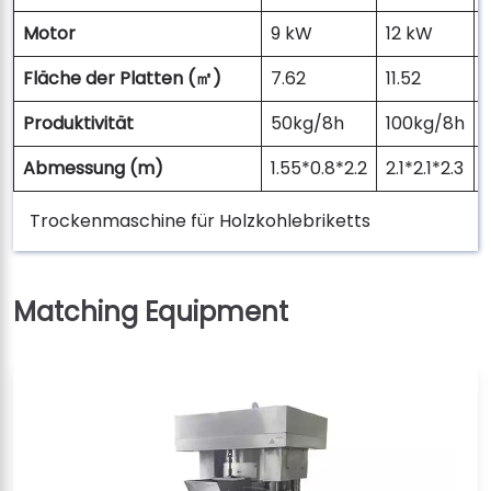
Motor
9 kW
12 kW
Fläche der Platten (㎡)
7.62
11.52
Produktivität
50kg/8h
100kg/8h
Abmessung (m)
1.55*0.8*2.2
2.1*2.1*2.3
2
Trockenmaschine für Holzkohlebriketts