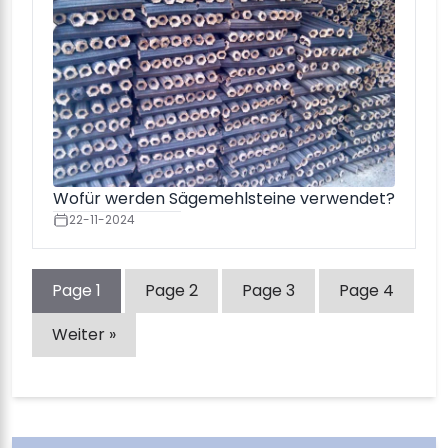
Wofür werden Sägemehlsteine ​​verwendet?
22-11-2024
Page
1
Page
2
Page
3
Page
4
Weiter »