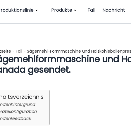
roduktionslinie
Produkte
Fall
Nachricht
tseite
-
Fall
-
Sägemehl-Formmaschine und Holzkohleballenpres
ägemehlformmaschine und Hol
anada gesendet.
haltsverzeichnis
ndenhintergrund
rätekonfiguration
ndenfeedback