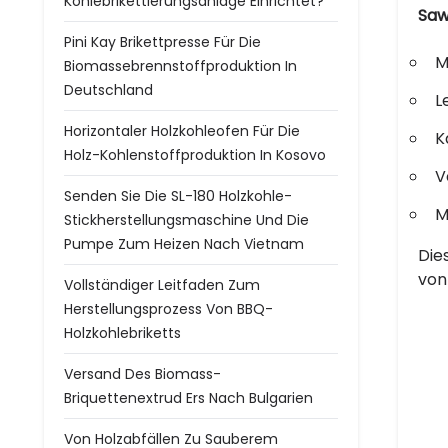
Kohlebrikettierungsanlage Einrichtet?
Saw
Pini Kay Brikettpresse Für Die
M
Biomassebrennstoffproduktion In
Deutschland
L
Horizontaler Holzkohleofen Für Die
K
Holz-Kohlenstoffproduktion In Kosovo
V
Senden Sie Die SL-180 Holzkohle-
M
Stickherstellungsmaschine Und Die
Pumpe Zum Heizen Nach Vietnam
Die
von
Vollständiger Leitfaden Zum
Herstellungsprozess Von BBQ-
Holzkohlebriketts
Versand Des Biomass-
Briquettenextrud Ers Nach Bulgarien
Von Holzabfällen Zu Sauberem