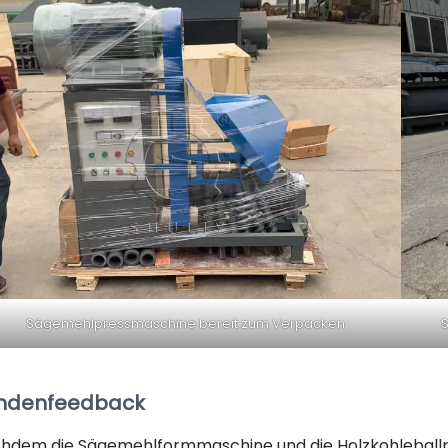
Sägemehlpressmaschine bereit zum Verpacken
S
ndenfeedback
hdem die Sägemehlformmaschine und die Holzkohleballpr