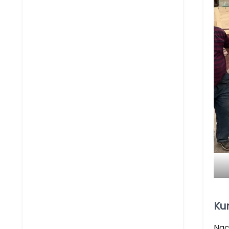
Ku
Nac