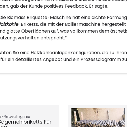
den, gab der Kunde positives Feedback. Er sagte,
Die Biomass Briquette-Maschine hat eine dichte Formung un
olzkohle
-Briketts, die mit der Balliermaschine hergestel
nd glatte Oberflächen auf, was vollkommen dem ästhet
utzungsverhalten entspricht.“
hten Sie eine Holzkohleanlagenkonfiguration, die zu Ihre
 für ein detailliertes Angebot und ein Prozessdiagramm zu
-Recyclinglinie
 Sägemehlbriketts Für
ing