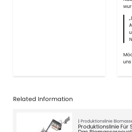
wur
„
H
u
N
Möc
uns
Produktionslinie
Biomasse
Produktionslinie Für
Das Biomasserecycl