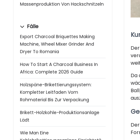
Massenproduktion Von Hackschnitzeln
Fälle
Ku
Export Charcoal Briquettes Making
Machine, Wheel Mixer Grinder And
Der
Dryer To Romania
ver
wei
How To Start A Charcoal Business In
Africa: Complete 2026 Guide
Da 
wäc
Holzspäne-Brikettierungssystem:
Bal
Kompletter Leitfaden Vom
aus
Rohmaterial Bis Zur Verpackung
Ge
Brikett-Holzkohle-Produktionsanlage
Lädt
Der
For
Wie Man Eine