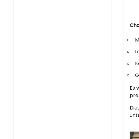
Cha
M
L
K
G
Es 
pre
Die
unt