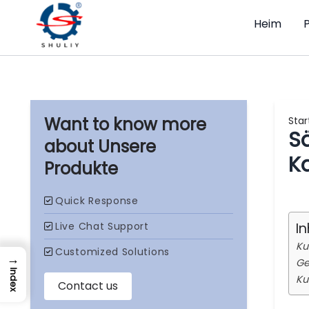
Heim
P
Star
S
Unsere
K
Produkte
In
Ku
→
Ge
Index
Ku