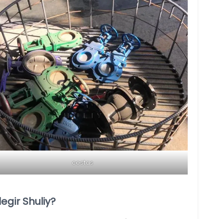
cestas
egir Shuliy?