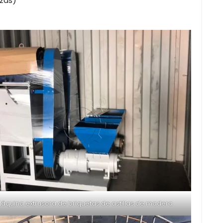
ezas)
áquina extrusora de briquetas de astillas de madera