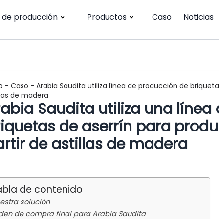
a de producción
Productos
Caso
Noticias
o
-
Caso
-
Arabia Saudita utiliza línea de producción de briquet
llas de madera
abia Saudita utiliza una líne
riquetas de aserrín para produ
rtir de astillas de madera
abla de contenido
estra solución
den de compra final para Arabia Saudita