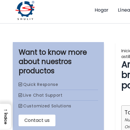
Hogar
Líne
Inici
asti
nuestros
Ar
productos
b
pa
→
T
Índice
Nu
Or