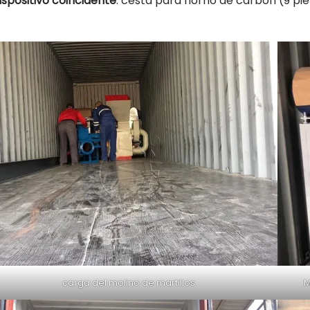
ispositivo coincidente
: cesta para horno de carbón (9 pi
carga del molino de martillos
M