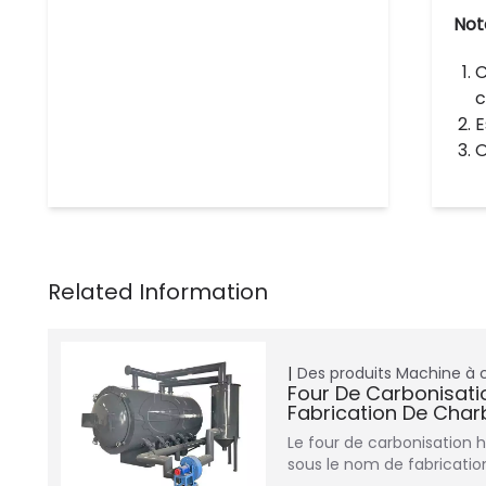
Not
C
c
E
O
Des produits
Machine à 
Four De Carbonisatio
Fabrication De Char
Le four de carbonisation 
sous le nom de fabricatio