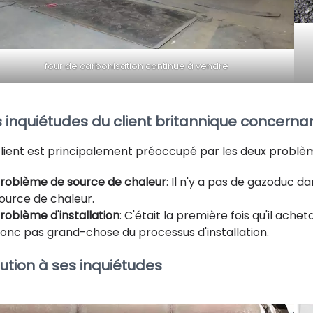
four de carbonisation continue à vendre
s inquiétudes du client britannique concernan
client est principalement préoccupé par les deux problème
roblème de source de chaleur
: Il n'y a pas de gazoduc da
ource de chaleur.
roblème d'installation
: C'était la première fois qu'il achet
onc pas grand-chose du processus d'installation.
lution à ses inquiétudes