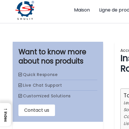
Maison
Ligne de pro
Accu
In
nos produits
R
T
Le
→
So
Index
Ca
Li