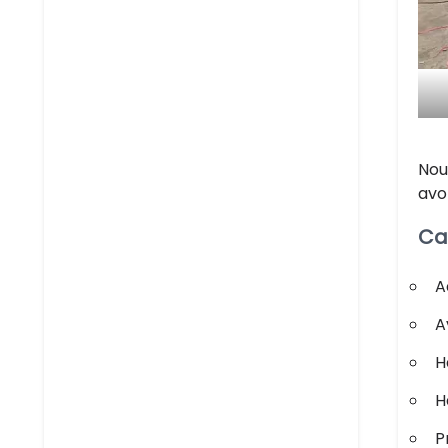
Nou
avo
Ca
A
A
H
H
P