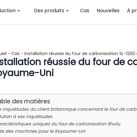
duction
Des produits
Cas
Nouvelles
À p
eil
-
Cas
-
Installation réussie du four de carbonisation SL-120
stallation réussie du four de 
oyaume-Uni
able des matières
s inquiétudes du client britannique concernant le four de carb
lution à ses inquiétudes
ractéristiques uniques du four de carbonisation Shuliy
ste des machines pour le Royaume-Uni