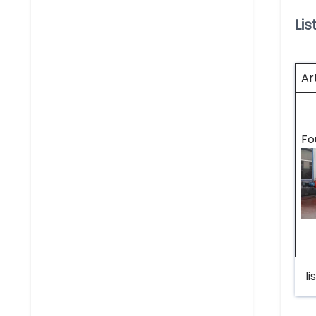
Li
Ar
Fo
l