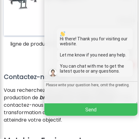
Whatsapp
Email
Hi there! Thank you for visiting our
ligne de production de briquettes de charbon de
website.
bois
Wechat
Let me know if you need any help.
1
You can chat with me to get the
Chat
latest quote or any questions.
Contactez-nous dès maintenant !
Vous recherchez des solutions pour réaliser la
production de
briquettes de charbon de bois
? Si oui,
contactez-nous maintenant, notre usine de
Send
transformation du charbon de bois vous aidera à
atteindre votre objectif.