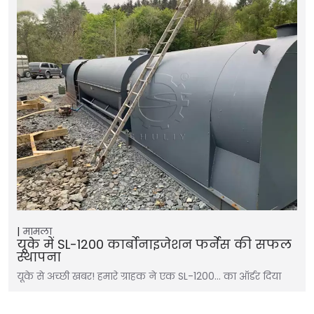
मामला
यूके में SL-1200 कार्बोनाइजेशन फर्नेस की सफल
स्थापना
यूके से अच्छी खबर! हमारे ग्राहक ने एक SL-1200… का ऑर्डर दिया