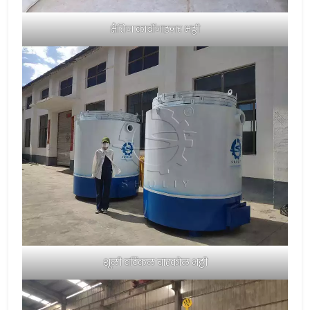
क्षैतिज कार्बोनाइज़र भट्ठी
शूली वर्टिकल चारकोल भट्टी