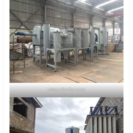
फ्लेयर ऑफ गैस उपचार