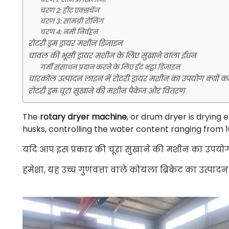
चरण 2: हीट एक्सचेंज
चरण 3: सामग्री रोलिंग
चरण 4: नमी निर्वहन
रोटरी ड्रम ड्रायर मशीन डिजाइन
चावल की भूसी ड्रायर मशीन के लिए सुखाने वाला ईंधन
गर्मी संसाधन प्रदान करने के लिए ईंट भट्ठा डिजाइन
चारकोल उत्पादन लाइन में रोटरी ड्रायर मशीन का उपयोग क्यों करे
रोटरी ड्रम चूरा सुखाने की मशीन पैकेज और वितरण
The
rotary dryer machine
, or drum dryer is drying
husks, controlling the water content ranging from 
यदि आप इस प्रकार की चूरा सुखाने की मशीन का उपयोग 
हमेशा, यह उच्च गुणवत्ता वाले कोयला ब्रिकेट का उत्पा