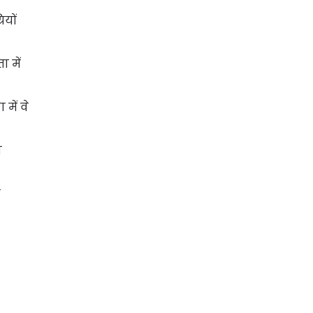
ियों
 में
में वे
ी
ि