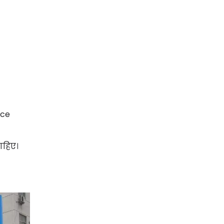
ice
ाहिए।