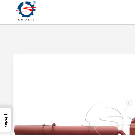
→
Index