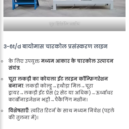
चूरा ब्रिकेटिंग मशीन
3-6t/d बायोमास चारकोल प्रसंस्करण लाइन
के लिए उपयुक्त
मध्यम आकार के चारकोल उत्पादन
संयंत्र
.
चूरा लकड़ी का कोयला
ईट
लाइन कॉन्फ़िगरेशन
बनाना
: लकड़ी कोल्हू→हथौड़ा मिल→चूरा
ड्रायर→लकड़ी ईट प्रेस (2 सेट या अधिक)→ऊर्ध्वाधर
कार्बोनाइजेशन भट्टी→पैकैगिंग मशीन।
विशेषताएँ
: त्वरित रिटर्न के साथ मध्यम निवेश (पहले
की तुलना में)।