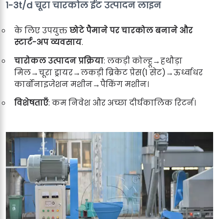
1-3t/d चूरा चारकोल ईट उत्पादन लाइन
के लिए उपयुक्त
छोटे पैमाने पर चारकोल बनाने और
स्टार्ट-अप व्यवसाय
.
चारोकल उत्पादन प्रक्रिया
: लकड़ी कोल्हू→हथौड़ा
मिल→चूरा ड्रायर→लकड़ी ब्रिकेट प्रेस(1 सेट)→ऊर्ध्वाधर
कार्बोनाइजेशन मशीन→पैकिंग मशीन।
विशेषताएँ
: कम निवेश और अच्छा दीर्घकालिक रिटर्न।