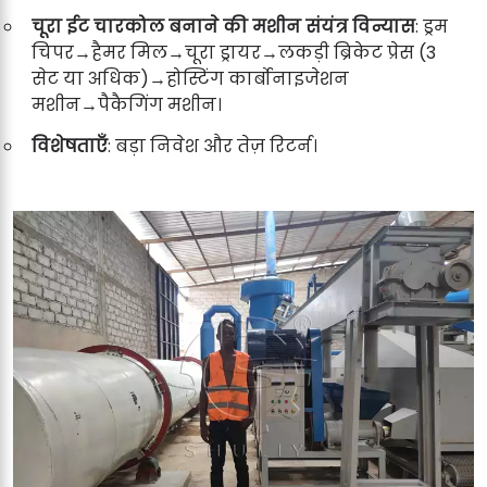
चूरा ईट चारकोल बनाने की मशीन संयंत्र विन्यास
: ड्रम
चिपर→हैमर मिल→चूरा ड्रायर→लकड़ी ब्रिकेट प्रेस (3
सेट या अधिक)→होस्टिंग कार्बोनाइजेशन
मशीन→पैकैगिंग मशीन।
विशेषताएँ
: बड़ा निवेश और तेज़ रिटर्न।