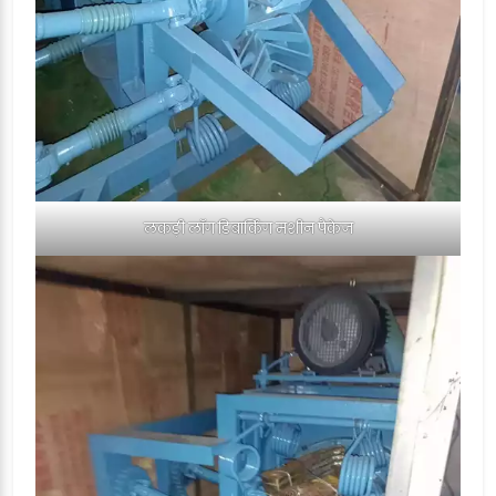
लकड़ी लॉग डिबार्किंग मशीन पैकेज