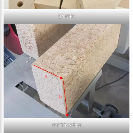
चूरा ब्लॉक
लकड़ी के ब्लॉकस