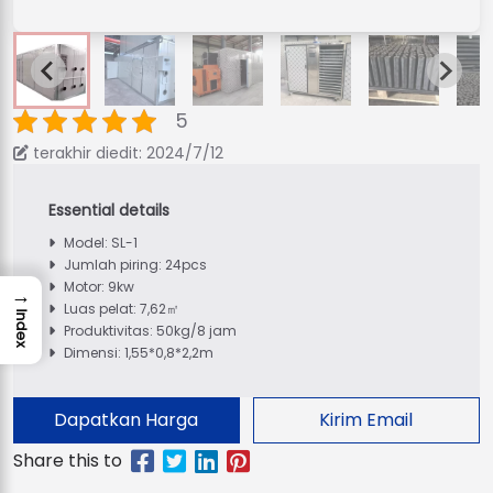
5
terakhir diedit: 2024/7/12
Model: SL-1
Jumlah piring: 24pcs
Motor: 9kw
→
Luas pelat: 7,62㎡
Index
Produktivitas: 50kg/8 jam
Dimensi: 1,55*0,8*2,2m
Dapatkan Harga
Kirim Email