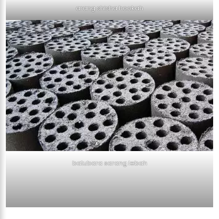
arang shisha hookah
batubara sarang lebah