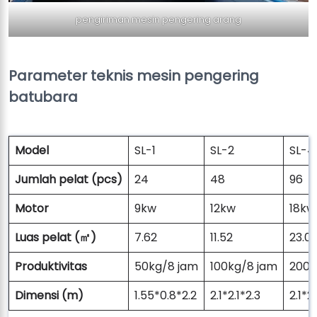
pengiriman mesin pengering arang
Parameter teknis mesin pengering
batubara
Model
SL-1
SL-2
SL-4
Jumlah pelat (pcs)
24
48
96
Motor
9kw
12kw
18kw
Luas pelat (㎡)
7.62
11.52
23.0
Produktivitas
50kg/8 jam
100kg/8 jam
200k
Dimensi (m)
1.55*0.8*2.2
2.1*2.1*2.3
2.1*2