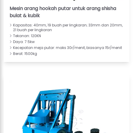
Mesin arang hookah putar untuk arang shisha
bulat & kubik
Kapasitas: 40mm, 19 buah per lingkaran; 33mm dan 20mm,
21 buah per lingkaran
Tekanan: 120KN
Daya: 7.5kw
Kecepatan meja putar: maks 30r/menit, biasanya 15r/menit
Berat: 1500kg