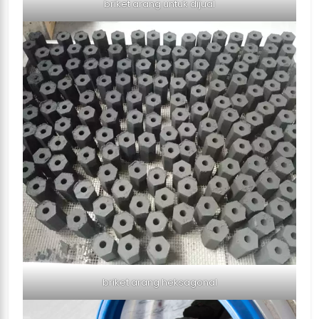
briket arang untuk dijual
briket arang heksagonal