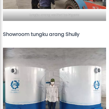
tungku arang vertikal ke Nigeria
Showroom tungku arang Shuliy