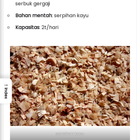
serbuk gergaji
Bahan mentah
: serpihan kayu
Kapasitas
: 2t/hari
→
Index
serpihan kayu