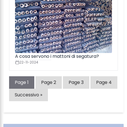
A cosa servono i mattoni di segatura?
22-11-2024
Page
1
Page
2
Page
3
Page
4
Successivo »