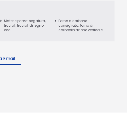
Materie prime: segatura,
Forno a carbone
trucioli, trucioli di legno,
consigliato: forno di
ecc
carbonizzazione verticale
ia Email