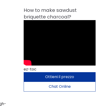
ez-toc
Ottieni il prezzo
Chat Online
igh-