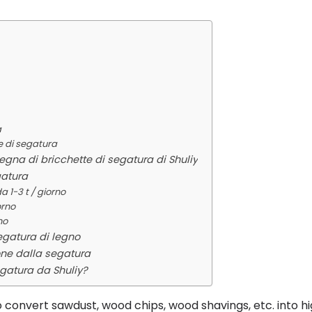
a
e di segatura
egna di bricchette di segatura di Shuliy
gatura
 1-3 t / giorno
orno
no
egatura di legno
one dalla segatura
gatura da Shuliy?
o convert sawdust, wood chips, wood shavings, etc. into h