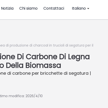
Notizia
Chi siamo
Contattaci
Italiano
nea di produzione di charcoal in trucioli di segatura per il
zione Di Carbone Di Legna
gio Della Biomassa
ne di carbone per bricchette di segatura |
ltimo modifica: 2026/4/10