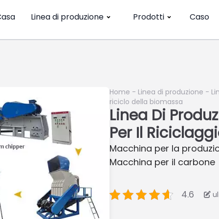
Casa
Linea di produzione
Prodotti
Caso
Home
-
Linea di produzione
-
Li
riciclo della biomassa
Linea Di Produ
Per Il Riciclag
Macchina per la produzio
Macchina per il carbone
4.6
u