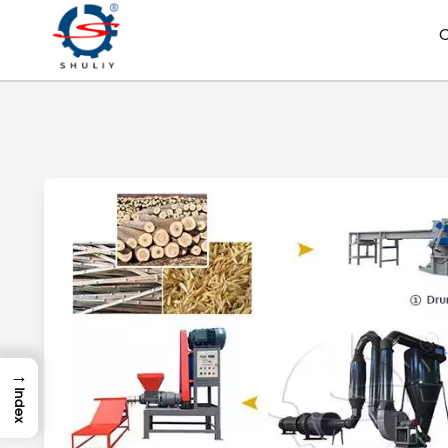
→
Index