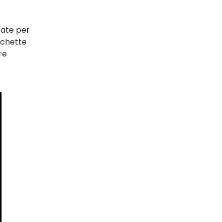
zate per
cchette
re