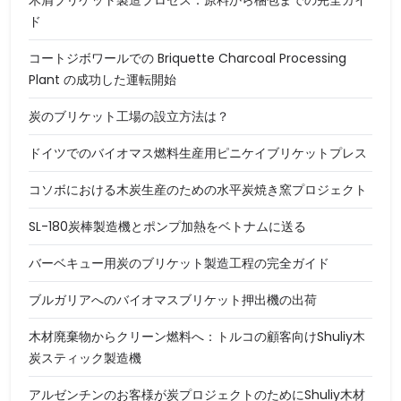
ド
コートジボワールでの Briquette Charcoal Processing
Plant の成功した運転開始
炭のブリケット工場の設立方法は？
ドイツでのバイオマス燃料生産用ピニケイブリケットプレス
コソボにおける木炭生産のための水平炭焼き窯プロジェクト
SL-180炭棒製造機とポンプ加熱をベトナムに送る
バーベキュー用炭のブリケット製造工程の完全ガイド
ブルガリアへのバイオマスブリケット押出機の出荷
木材廃棄物からクリーン燃料へ：トルコの顧客向けShuliy木
炭スティック製造機
アルゼンチンのお客様が炭プロジェクトのためにShuliy木材