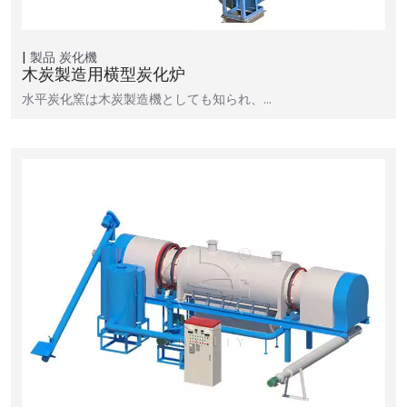
製品
炭化機
木炭製造用横型炭化炉
水平炭化窯は木炭製造機としても知られ、…