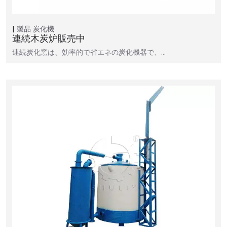
製品
炭化機
連続木炭炉販売中
連続炭化窯は、効率的で省エネの炭化機器で、…