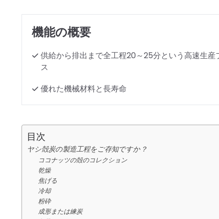
機能の概要
供給から排出まで全工程20～25分という高速生産
ス
優れた機械材料と長寿命
目次
ヤシ殻炭の製造工程をご存知ですか？
ココナッツの殻のコレクション
乾燥
焦げる
冷却
粉砕
成形または練炭