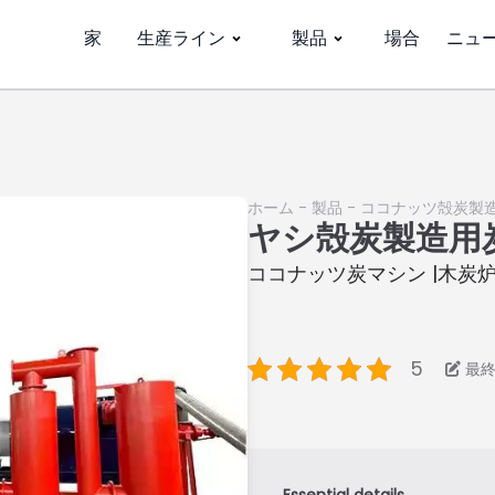
家
生産ライン
製品
場合
ニュ
ホーム
-
製品
-
ココナッツ殻炭製
ヤシ殻炭製造用
ココナッツ炭マシン |木炭
5
最終