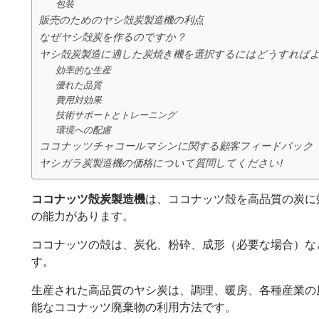
包装
販売のためのヤシ殻炭製造機の利点
なぜヤシ殻炭を作るのですか？
ヤシ殻炭製造に適した炭焼き機を選択するにはどうすればよ
効率的な生産
優れた品質
費用対効果
技術サポートとトレーニング
環境への配慮
ココナッツチャコールマシンに関する顧客フィードバック
ヤシガラ炭製造機の価格について質問してください!
ココナッツ殻炭製造機
は、ココナッツ殻を高品質の炭に効
の能力があります。
ココナッツの殻は、炭化、粉砕、成形（必要な場合）な
す。
生産された高品質のヤシ炭は、調理、暖房、各種産業の
能なココナッツ廃棄物の利用方法です。