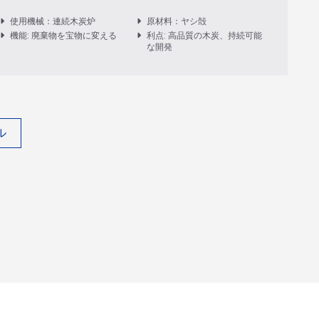
使用機械：連続木炭炉
原材料：ヤシ殻
機能: 廃棄物を宝物に変える
利点: 高品質の木炭、持続可能
な開発
ル