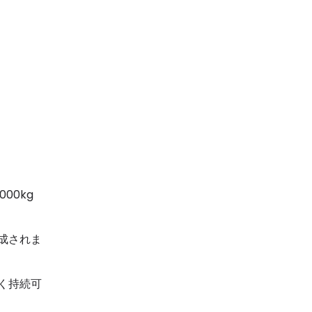
00kg
成されま
く持続可