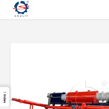
→
Index