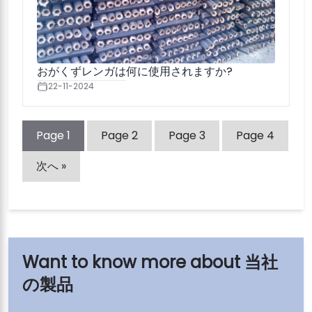
おがくずレンガは何に使用されますか?
22-11-2024
Page
1
Page
2
Page
3
Page
4
次へ »
当社
の製品