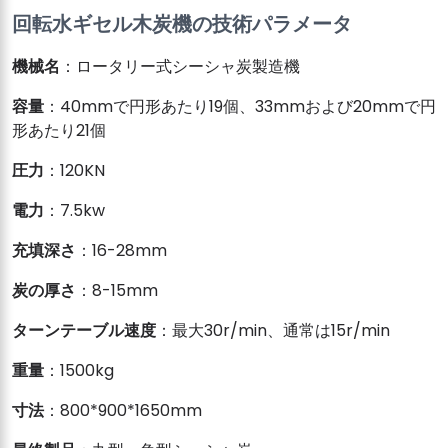
回転水ギセル木炭機の技術パラメータ
機械名
：ロータリー式シーシャ炭製造機
容量
：40mmで円形あたり19個、33mmおよび20mmで円
形あたり21個
圧力
：120KN
電力
：7.5kw
充填深さ
：16-28mm
炭の厚さ
：8-15mm
ターンテーブル速度
：最大30r/min、通常は15r/min
重量
：1500kg
寸法
：800*900*1650mm