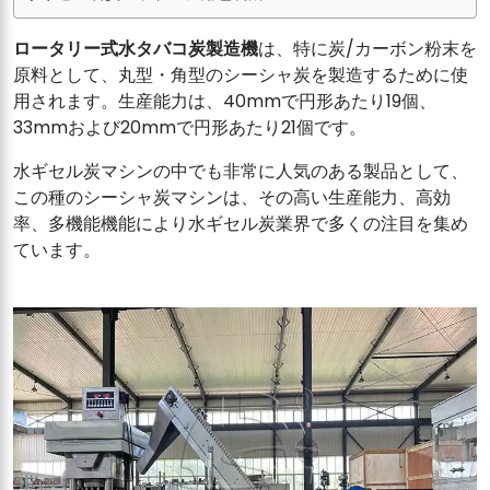
ロータリー式水タバコ炭製造機
は、特に炭/カーボン粉末を
原料として、丸型・角型のシーシャ炭を製造するために使
用されます。生産能力は、40mmで円形あたり19個、
33mmおよび20mmで円形あたり21個です。
水ギセル炭マシンの中でも非常に人気のある製品として、
この種のシーシャ炭マシンは、その高い生産能力、高効
率、多機能機能により水ギセル炭業界で多くの注目を集め
ています。