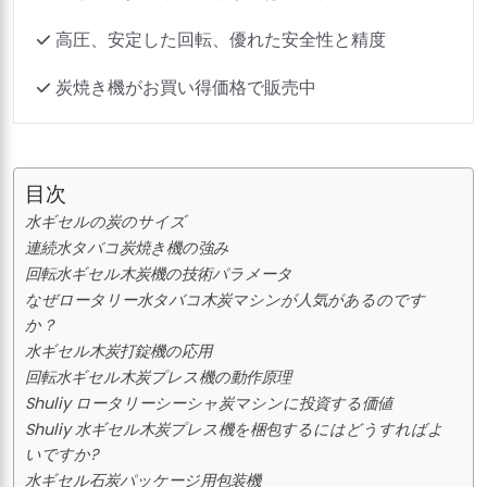
高圧、安定した回転、優れた安全性と精度
炭焼き機がお買い得価格で販売中
目次
水ギセルの炭のサイズ
連続水タバコ炭焼き機の強み
回転水ギセル木炭機の技術パラメータ
なぜロータリー水タバコ木炭マシンが人気があるのです
か？
水ギセル木炭打錠機の応用
回転水ギセル木炭プレス機の動作原理
Shuliy ロータリーシーシャ炭マシンに投資する価値
Shuliy 水ギセル木炭プレス機を梱包するにはどうすればよ
いですか?
水ギセル石炭パッケージ用包装機