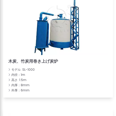
木炭、竹炭用巻き上げ炭炉
モデル: SL-1000
内径：1m
高さ: 1.5m
内厚：8mm
外厚：6mm