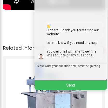
Whatsapp
Email
Hi there! Thank you for visiting our
website.
Wechat
Let me know if you need any help.
1
You can chat with me to get the
Chat
latest quote or any questions.
Send