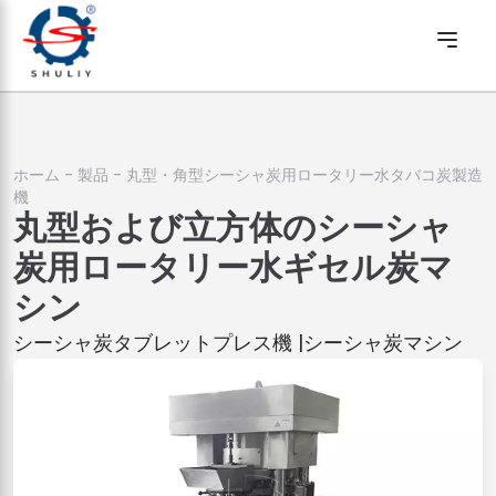
ホーム
-
製品
-
丸型・角型シーシャ炭用ロータリー水タバコ炭製造
機
丸型および立方体のシーシャ
炭用ロータリー水ギセル炭マ
シン
シーシャ炭タブレットプレス機 |シーシャ炭マシン