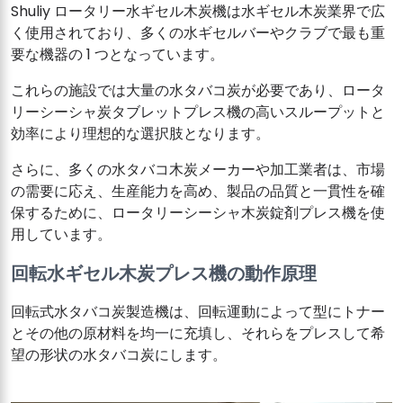
Shuliy ロータリー水ギセル木炭機は水ギセル木炭業界で広
く使用されており、多くの水ギセルバーやクラブで最も重
要な機器の 1 つとなっています。
これらの施設では大量の水タバコ炭が必要であり、ロータ
リーシーシャ炭タブレットプレス機の高いスループットと
効率により理想的な選択肢となります。
さらに、多くの水タバコ木炭メーカーや加工業者は、市場
の需要に応え、生産能力を高め、製品の品質と一貫性を確
保するために、ロータリーシーシャ木炭錠剤プレス機を使
用しています。
回転水ギセル木炭プレス機の動作原理
回転式水タバコ炭製造機は、回転運動によって型にトナー
とその他の原材料を均一に充填し、それらをプレスして希
望の形状の水タバコ炭にします。