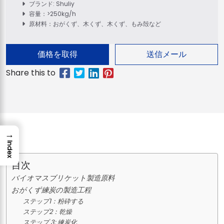
ブランド: Shuliy
容量：>250kg/h
原材料：おがくず、木くず、木くず、もみ殻など
価格を取得
送信メール
→
Index
目次
バイオマスブリケット製造原料
おがくず練炭の製造工程
ステップ1：粉砕する
ステップ2：乾燥
ステップ 3: 練炭化