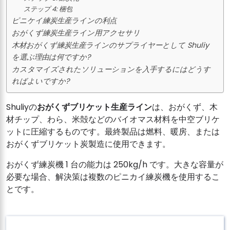
ステップ 4: 梱包
ピニケイ練炭生産ラインの利点
おがくず練炭生産ライン用アクセサリ
木材おがくず練炭生産ラインのサプライヤーとして Shuliy
を選ぶ理由は何ですか?
カスタマイズされたソリューションを入手するにはどうす
ればよいですか?
Shuliyの
おがくずブリケット生産ライン
は、おがくず、木
材チップ、わら、米殻などのバイオマス材料を中空ブリケ
ットに圧縮するものです。最終製品は燃料、暖房、または
おがくずブリケット炭製造に使用できます。
おがくず練炭機 1 台の能力は 250kg/h です。大きな容量が
必要な場合、解決策は複数のピニカイ練炭機を使用するこ
とです。