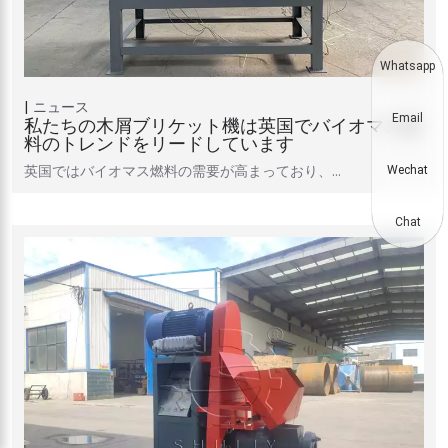
Whatsapp
ニュース
Email
私たちの木屑ブリケット機は英国でバイオマス燃
料のトレンドをリードしています
英国ではバイオマス燃料の需要が高まっており、…
Wechat
Chat