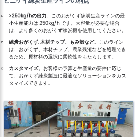
ピニケイ練炭生産ラインの利点
>250kg/hの出力
。このおがくず練炭生産ラインの最
小生産能力は 250kg/h です。大容量が必要な場合
は、より多くのおがくず練炭機を使用してください。
練炭おがくず
,
木材チップ、もみ殻など
。このライン
は、おがくず、木材チップ、農業残渣などを処理でき
るため、原材料の選択に柔軟性をもたらします。
カスタマイズ
。お客様の予算と生産量の要件に応じ
て、おがくず練炭製造に最適なソリューションをカス
タマイズできます。