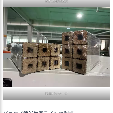
練炭包装機販売
練炭パッケージ