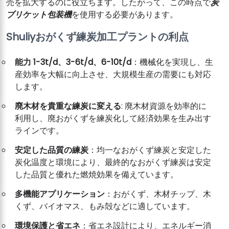
売を拡大するのに役立ちます。したがって、この時点で
炭
ブリケット包装機
を使用する必要があります。
Shuliyおがくず練炭加工プラントの利点
能力 1-3t/d、3-6t/d、6-10t/d
：機械化を実現し、生
産効率を大幅に向上させ、大規模生産の需要にも対応
します。
廃木材を貴重な練炭に変える
: 廃木材資源を効率的に
利用し、廃おがくずを練炭化して経済効果を生み出す
ラインです。
安定した品質の練炭
：均一なおがくず練炭と安定した
炭化温度と環境により、最終的なおがくず練炭は安定
した品質と優れた燃焼効果を備えています。
多機能アプリケーション
：おがくず、木材チップ、木
くず、バイオマス、もみ殻などに適しています。
環境保護と省エネ
：省エネ設計により、エネルギー消