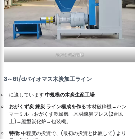
おがくず練炭機
3～6t/dバイオマス木炭加工ライン
に適しています
中規模の木炭生産工場
.
おがくず炭
練炭
ライン構成を作る
:木材破砕機→ハン
マーミル→おがくず乾燥機→木材練炭プレス(2台以
上)→縦型炭化炉→包装機。
特徴
: 中程度の投資で、(最初の投資と比較して) より