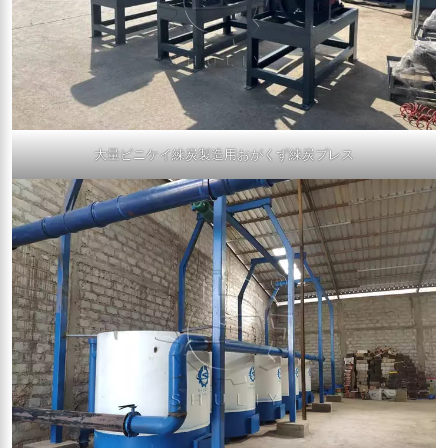
大量ピニケイ練炭製造用おがくず練炭プレス