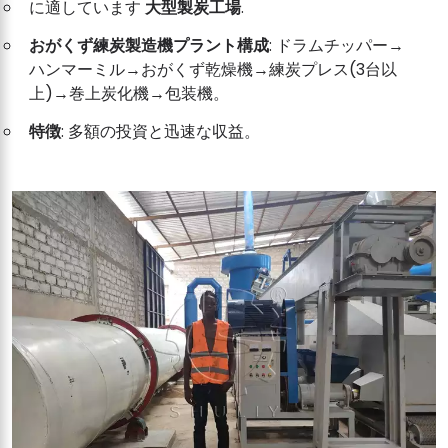
に適しています
大型製炭工場
.
おがくず練炭製造機プラント構成
: ドラムチッパー→
ハンマーミル→おがくず乾燥機→練炭プレス(3台以
上)→巻上炭化機→包装機。
特徴
: 多額の投資と迅速な収益。