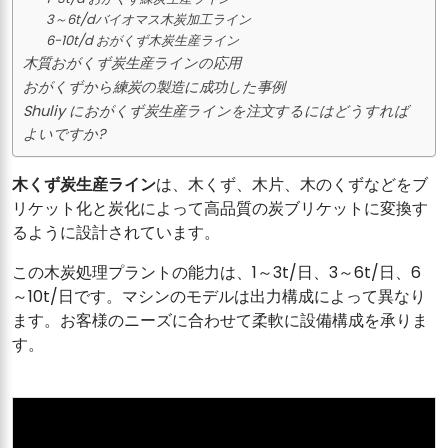
3～6t/dバイオマス木炭加工ライン
6-10t/d おがくず木炭生産ライン
木質おがくず炭生産ラインの応用
おがくずから練炭の製造に成功した事例
Shuliy におがくず炭生産ラインを注文するにはどうすれば
よいですか?
木くず炭生産ライン
は、木くず、木片、木のくずなどをブ
リケット化と炭化によって高品質の炭ブリケットに変換す
るように設計されています。
この木炭処理プラントの能力は、1～3t/日、3～6t/日、6
～10t/日です。マシンのモデルは出力構成によって異なり
ます。お客様のニーズに合わせて柔軟に設備構成を承りま
す。