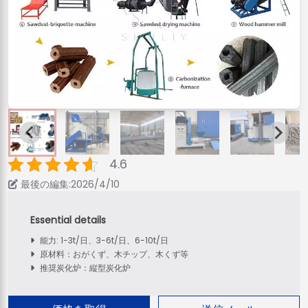
4.6
最後の編集:2026/4/10
能力: 1-3t/日、3-6t/日、6-10t/日
原材料：おがくず、木チップ、木くず等
推奨炭化炉：縦型炭化炉