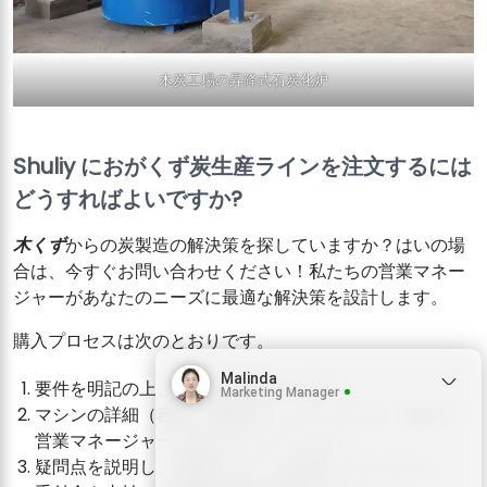
木炭工場の昇降式石炭化炉
Shuliy におがくず炭生産ラインを注文するには
どうすればよいですか?
木くず
からの炭製造の解決策を探していますか？はいの場
合は、今すぐお問い合わせください！私たちの営業マネー
ジャーがあなたのニーズに最適な解決策を設計します。
購入プロセスは次のとおりです。
Malinda
要件を明記の上、お問い合わせください。
Marketing Manager
マシンの詳細（容量、構成など）については、当社の
営業マネージャーと話し合ってください。
疑問点を説明し、必要なマシンを決定してください。