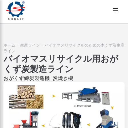
ホーム
-
生産ライン
-
バイオマスリサイクルのための木くず炭生産
ライン
バイオマスリサイクル用おが
くず炭製造ライン
おがくず練炭製造機 |炭焼き機