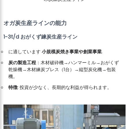
オガ炭生産ラインの能力
1-3t/d おがくず練炭生産ライン
に適しています
小規模炭焼き事業や創業事業
.
炭の製造工程
：木材破砕機→ハンマーミル→おがくず
乾燥機→木材練炭プレス（1台）→縦型炭化機→包装
機。
特徴
: 投資が少なく、長期的な利益が得られます。