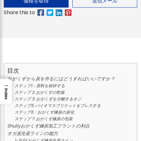
価格を取得
送信メール
目次
おがくずから炭を作るにはどうすればいいですか？
→
ステップ1：原料を粉砕する
Index
ステップ 2: おがくずの乾燥
ステップ 3: おがくずを分離するネジ
ステップ5: バイオマスブリケットをプレスする
ステップ6：おがくず練炭の炭化
ステップ 7: おがくず練炭の包装
Shuliyおがくず練炭加工プラントの利点
オガ炭生産ラインの能力
1-3t/d おがくず練炭生産ライン