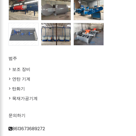
범주
> 보조 장비
> 연탄 기계
> 탄화기
> 목재가공기계
문의하기
8613673689272