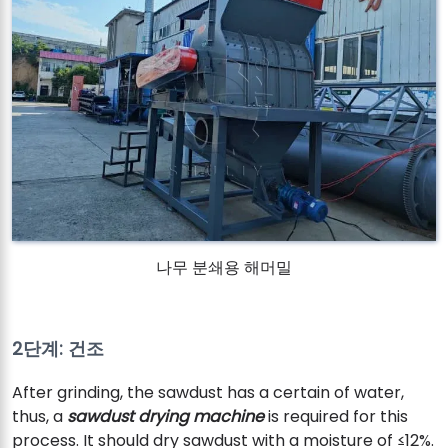
나무 분쇄용 해머밀
2단계: 건조
After grinding, the sawdust has a certain of water,
thus, a
sawdust drying machine
is required for this
process. It should dry sawdust with a moisture of ≤12%.