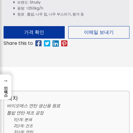
브랜드: Shuliy
용량: >250kg/h
원료 : 톱밥, 나무 칩, 나무 부스러기, 왕겨 등
가격 확인
이메일 보내기
→
인덱스
목차
바이오매스 연탄 생산용 원료
톱밥 연탄 제조 공정
1단계: 분쇄
2단계: 건조
3단계: 연탄