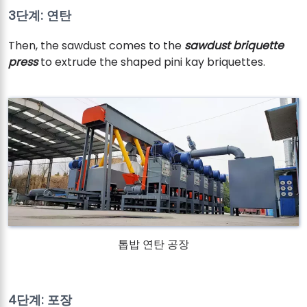
3단계: 연탄
Then, the sawdust comes to the
sawdust briquette
press
to extrude the shaped pini kay briquettes.
톱밥 연탄 공장
4단계: 포장