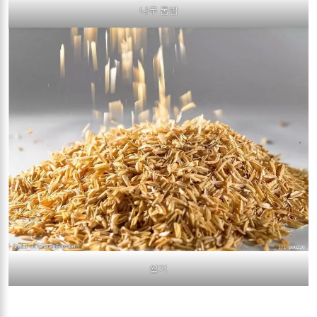
나무 톱밥
쌀겨