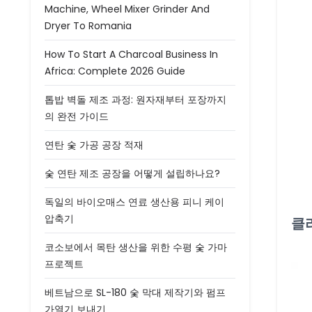
Machine, Wheel Mixer Grinder And
Dryer To Romania
How To Start A Charcoal Business In
Africa: Complete 2026 Guide
톱밥 벽돌 제조 과정: 원자재부터 포장까지
의 완전 가이드
연탄 숯 가공 공장 적재
숯 연탄 제조 공장을 어떻게 설립하나요?
독일의 바이오매스 연료 생산용 피니 케이
압축기
클
코소보에서 목탄 생산을 위한 수평 숯 가마
프로젝트
베트남으로 SL-180 숯 막대 제작기와 펌프
가열기 보내기