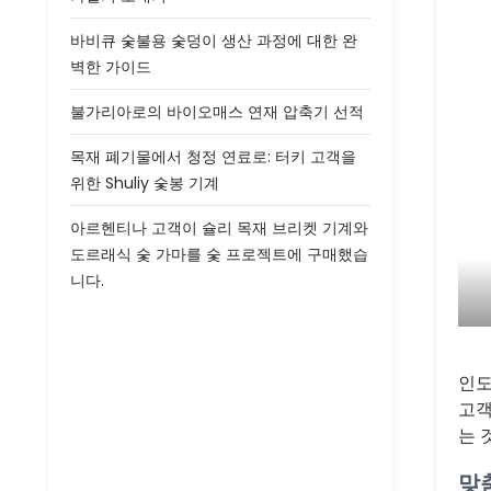
바비큐 숯불용 숯덩이 생산 과정에 대한 완
벽한 가이드
불가리아로의 바이오매스 연재 압축기 선적
목재 폐기물에서 청정 연료로: 터키 고객을
위한 Shuliy 숯봉 기계
아르헨티나 고객이 슐리 목재 브리켓 기계와
도르래식 숯 가마를 숯 프로젝트에 구매했습
니다.
인도
고객
는 
맞