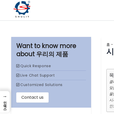
홈
-
시
우리의 제품
목
클
맞
물
→
시
인덱스
인