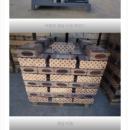
벽돌용 톱밥 연탄 제조기
톱밥 벽돌