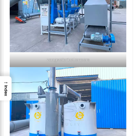
zaagselbrikettenpers
→
Index