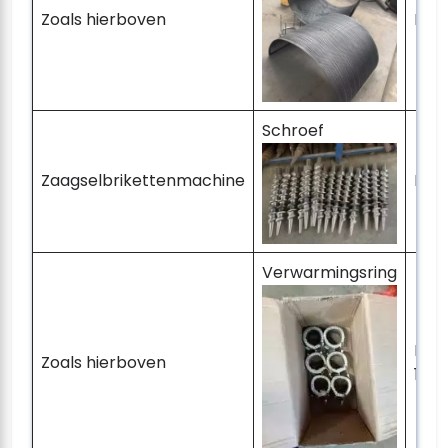
Zoals hierboven
Lev
Schroef
Zaagselbrikettenmachine
Lift
Verwarmingsring
Lev
Zoals hierboven
1 se