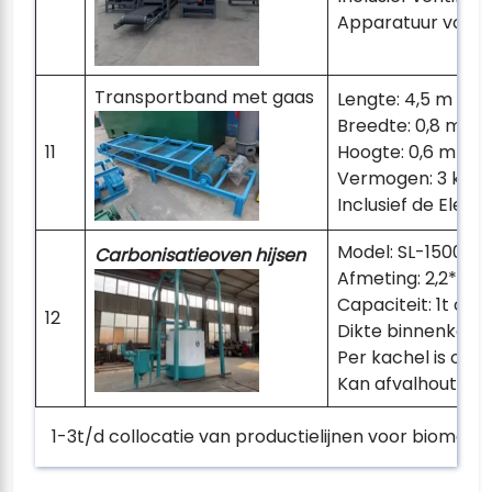
Apparatuur voor 
Transportband met gaas
Lengte: 4,5 m
Breedte: 0,8 m
11
Hoogte: 0,6 m
Vermogen: 3 kW
Inclusief de Elekt
Model: SL-1500
Carbonisatieoven hijsen
Afmeting: 2,2*2,2
Capaciteit: 1t out
12
Dikte binnenkach
Per kachel is on
Kan afvalhout of
1-3t/d collocatie van productielijnen voor biomas