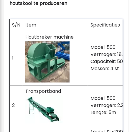
houtskool te produceren
S/N
Item
Specificaties
Houtbreker machine
Model: 500
Vermogen: 18,5 k
1
Capaciteit: 500-6
Messen: 4 st
Transportband
Model: 500
2
Vermogen: 2,2 kW
Lengte: 5m
Model: SL-700 Ve