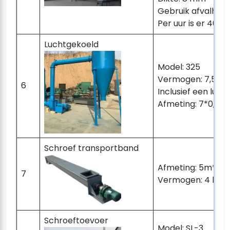
Gebruik afvalhout
Per uur is er 40
Luchtgekoeld
Model: 325
Vermogen: 7,5 k
6
Inclusief een lucht
Afmeting: 7*0,6*
Schroef transportband
Afmeting: 5m*0.
7
Vermogen: 4 kW
Schroeftoevoer
Model: SL-3