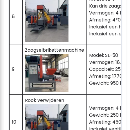
Kan drie zaagsel
Vermogen: 4 kW
8
Afmeting: 4*0,6*1
Inclusief een hoes
Inclusief een elek
Zaagselbrikettenmachine
Model: SL-50
Vermogen: 18,5 k
9
Capaciteit: 250kg
Afmeting: 1770*
Gewicht: 950 kg
Rook verwijderen
Vermogen: 4 kW
Gewicht: 250 kg
10
Afmeting: 4500
Inclusief ventilato