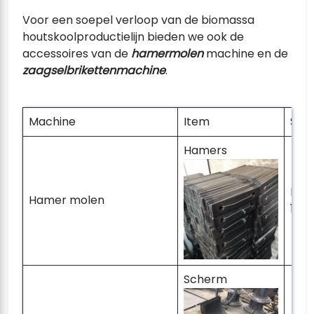
Voor een soepel verloop van de biomassa
houtskoolproductielijn bieden we ook de
accessoires van de
hamermolen
machine en de
zaagselbrikettenmachine
.
Machine
Item
Spec
Hamers
Lev
Hamer molen
1 se
Scherm