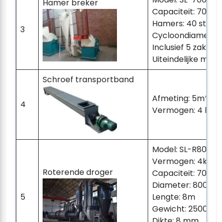
Hamer breker
Capaciteit: 700-8
Hamers: 40 st
3
Cycloondiameter:
Inclusief 5 zakken
Uiteindelijke maa
Schroef transportband
Afmeting: 5m*0.
4
Vermogen: 4 kW
Model: SL-R800
Vermogen: 4kw
Roterende droger
Capaciteit: 700-8
Diameter: 800 m
5
Lengte: 8m
Gewicht: 2500 kg
Dikte: 8 mm