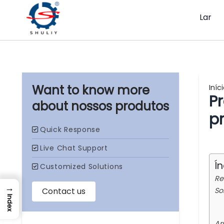
Lar
Iníc
Pr
nossos produtos
p
Í
Re
→
So
Index
Ar