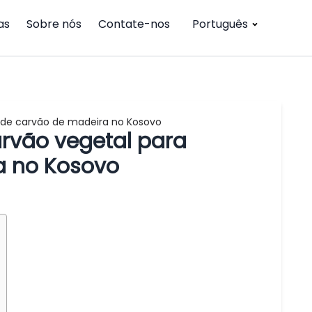
as
Sobre nós
Contate-nos
Português
o de carvão de madeira no Kosovo
arvão vegetal para
a no Kosovo