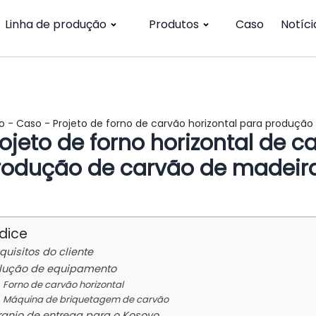
Linha de produção
Produtos
Caso
Notíci
io
-
Caso
-
Projeto de forno de carvão horizontal para produçã
ojeto de forno horizontal de c
rodução de carvão de madeir
ndice
quisitos do cliente
lução de equipamento
Forno de carvão horizontal
Máquina de briquetagem de carvão
ranjo de entrega para o Kosovo