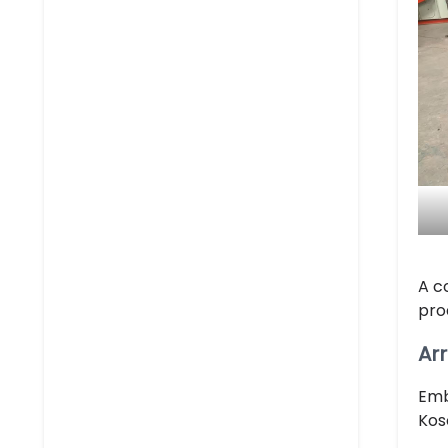
A c
pro
Ar
Emb
Kos