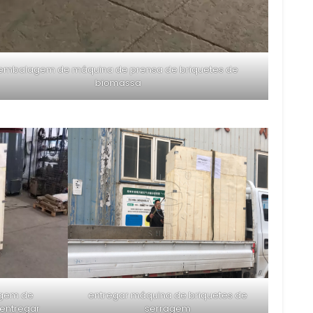
embalagem de máquina de prensa de briquetes de
biomassa
agem de
entregar máquina de briquetes de
entregar
serragem