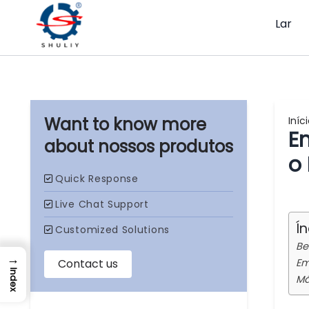
Lar
Iníc
E
nossos produtos
o
Í
Be
→
Em
Index
Má