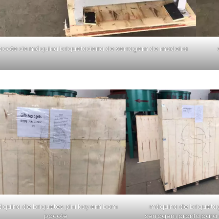
acote de máquina briquetadeira de serragem de madeira
áquina de briquetes pini kay em bom
máquina de briquet
pacote
serragem pronta para 