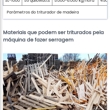
SL-1000
55 quilowatts
5.000-6.000 kg/hora
450
Parâmetros do triturador de madeira
Materiais que podem ser triturados pela
máquina de fazer serragem