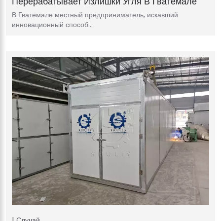
Перерабатывает Излишки Угля В Гватемале
В Гватемале местный предприниматель, искавший
инновационный способ…
Случай