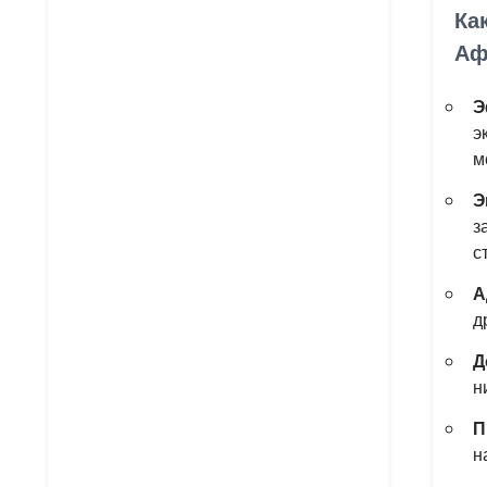
Ка
Аф
Э
э
м
Э
з
с
А
д
Д
н
П
н