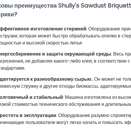
ковы преимущества Shuliy's Sawdust Brique
рики?
ффективное изготовление стержней
: Оборудование при
кструзии, которая может быстро обрабатывать опилки в ст
ощностью и высокой скоростью литья.
нергосбережение и защита окружающей среды
: Весь п
агрязнения, не добавляя какого-либо клея, в соответствии
тандартами.
даптируется к разнообразному сырью.
: Он может не то
ревесную стружку и другие отходы биомассы, адаптируемые
олговечный и стабильный
: Машина изготовлена ​​из высо
изкой стоимостью технического обслуживания и длительны
ростота в эксплуатации
: Оборудование разумно спроекти
ачинающие пользователи могут легко начать и повысить эф