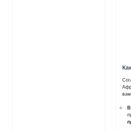
Ка
Сог
Афр
вам
В
п
п