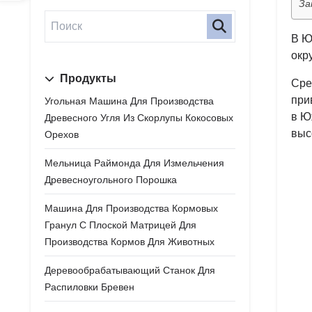
За
В Ю
окр
Продукты
Сре
при
Угольная Машина Для Производства
в Ю
Древесного Угля Из Скорлупы Кокосовых
выс
Орехов
Мельница Раймонда Для Измельчения
Древесноугольного Порошка
Машина Для Производства Кормовых
Гранул С Плоской Матрицей Для
Производства Кормов Для Животных
Деревообрабатывающий Станок Для
Распиловки Бревен