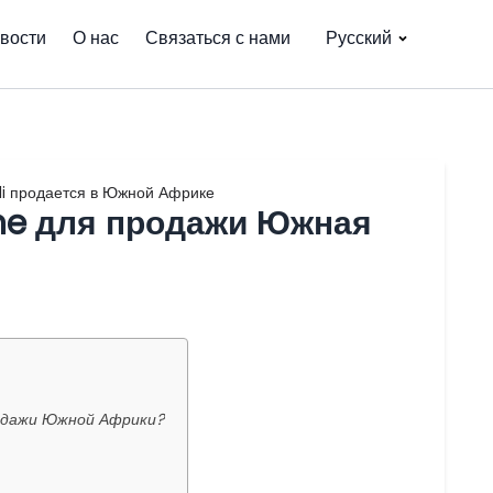
вости
О нас
Связаться с нами
Русский
li продается в Южной Африке
ine для продажи Южная
родажи Южной Африки?