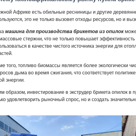
жной Африке есть обильные ресниницы и другие деревянные
ользуются, это не только вызовет отходы ресурсов, но и в
ша
машина для производства брикетов из опилок
може
массовые стержни, что не только повышает эффективность 
ользоваться в качестве чистого источника энергии для ото
астей.
ме того, топливо биомассы является более экологически чи
росов дыма во время сжигания, что соответствует полити
ой энергии.
им образом, инвестирование в экструдер брикета опилок в 
ько удовлетворить рыночный спрос, но и создать значитель