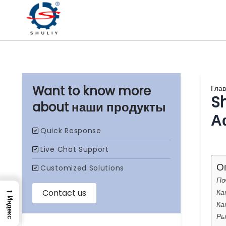
Гла
S
наши продукты
А
О
По
→
Ка
Индекс
Ка
Ры