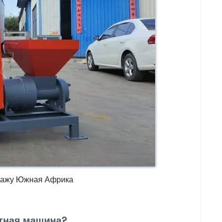
одажу Южная Африка
тная машина?