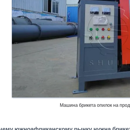
Машина брикета опилок на пр
чему южноафриканскому рынку нужна брике