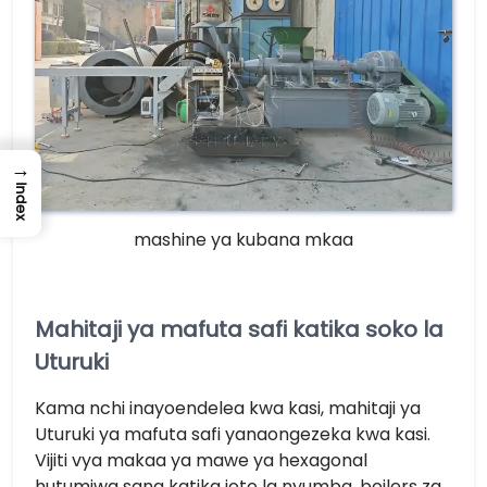
→
Index
mashine ya kubana mkaa
Mahitaji ya mafuta safi katika soko la
Uturuki
Kama nchi inayoendelea kwa kasi, mahitaji ya
Uturuki ya mafuta safi yanaongezeka kwa kasi.
Vijiti vya makaa ya mawe ya hexagonal
hutumiwa sana katika joto la nyumba, boilers za