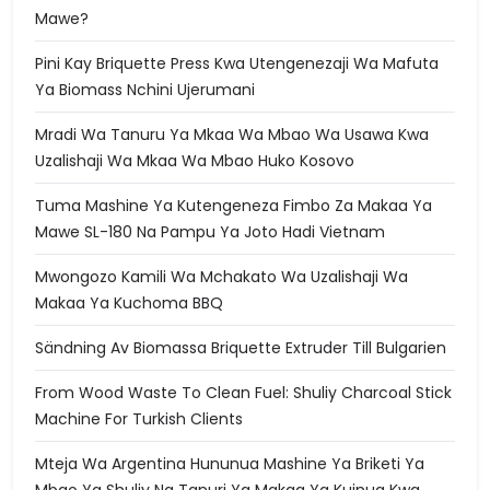
Mawe?
Pini Kay Briquette Press Kwa Utengenezaji Wa Mafuta
Ya Biomass Nchini Ujerumani
Mradi Wa Tanuru Ya Mkaa Wa Mbao Wa Usawa Kwa
Uzalishaji Wa Mkaa Wa Mbao Huko Kosovo
Tuma Mashine Ya Kutengeneza Fimbo Za Makaa Ya
Mawe SL-180 Na Pampu Ya Joto Hadi Vietnam
Mwongozo Kamili Wa Mchakato Wa Uzalishaji Wa
Makaa Ya Kuchoma BBQ
Sändning Av Biomassa Briquette Extruder Till Bulgarien
From Wood Waste To Clean Fuel: Shuliy Charcoal Stick
Machine For Turkish Clients
Mteja Wa Argentina Hununua Mashine Ya Briketi Ya
Mbao Ya Shuliy Na Tanuri Ya Makaa Ya Kuinua Kwa