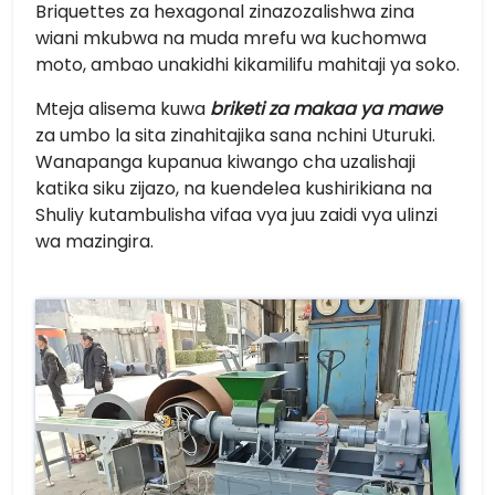
Briquettes za hexagonal zinazozalishwa zina
wiani mkubwa na muda mrefu wa kuchomwa
moto, ambao unakidhi kikamilifu mahitaji ya soko.
Mteja alisema kuwa
briketi za makaa ya mawe
za umbo la sita zinahitajika sana nchini Uturuki.
Wanapanga kupanua kiwango cha uzalishaji
katika siku zijazo, na kuendelea kushirikiana na
Shuliy kutambulisha vifaa vya juu zaidi vya ulinzi
wa mazingira.