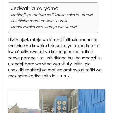
Jedwali la Yaliyomo
Mahitaji ya mafuta safi katika soko la Uturuki
Suluhisho maalum kwa Uturuki
Maoni kutoka kwa wateja wa Uturuki
Hivi majuzi, mteja wa Kituruki alifaulu kununua
mashine ya kuweka briquette ya mkaa kutoka
kwa Shuliy kwa ajili ya kutengenezea briketi
zenye pembe sita. Ushirikiano huu hauangazii tu
utendaji bora wa vifaa vya Shuliy, lakini pia
unakidhi mahitaji ya mafuta ambayo ni rafiki wa
mazingira katika soko la Uturuki.