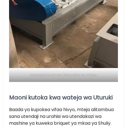
mtengenezaji wa briquette ya mkaa
Maoni kutoka kwa wateja wa Uturuki
Baada ya kupokea vifaa hivyo, mteja alitambua
sana utendaji na urahisi wa utendakazi wa
mashine ya kuweka briquet ya mkaa ya Shuliy.