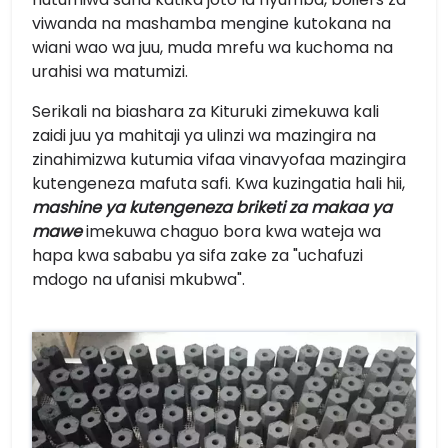
viwanda na mashamba mengine kutokana na
wiani wao wa juu, muda mrefu wa kuchoma na
urahisi wa matumizi.
Serikali na biashara za Kituruki zimekuwa kali
zaidi juu ya mahitaji ya ulinzi wa mazingira na
zinahimizwa kutumia vifaa vinavyofaa mazingira
kutengeneza mafuta safi. Kwa kuzingatia hali hii,
mashine ya kutengeneza briketi za makaa ya
mawe
imekuwa chaguo bora kwa wateja wa
hapa kwa sababu ya sifa zake za "uchafuzi
mdogo na ufanisi mkubwa".