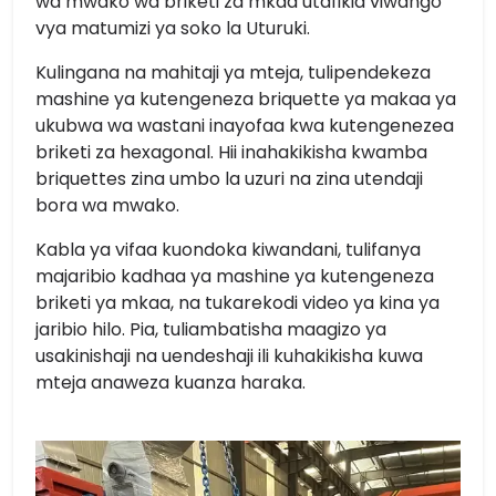
wa mwako wa briketi za mkaa utafikia viwango
vya matumizi ya soko la Uturuki.
Kulingana na mahitaji ya mteja, tulipendekeza
mashine ya kutengeneza briquette ya makaa ya
ukubwa wa wastani inayofaa kwa kutengenezea
briketi za hexagonal. Hii inahakikisha kwamba
briquettes zina umbo la uzuri na zina utendaji
bora wa mwako.
Kabla ya vifaa kuondoka kiwandani, tulifanya
majaribio kadhaa ya mashine ya kutengeneza
briketi ya mkaa, na tukarekodi video ya kina ya
jaribio hilo. Pia, tuliambatisha maagizo ya
usakinishaji na uendeshaji ili kuhakikisha kuwa
mteja anaweza kuanza haraka.