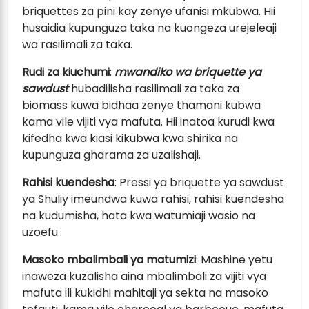
briquettes za pini kay zenye ufanisi mkubwa. Hii
husaidia kupunguza taka na kuongeza urejeleaji
wa rasilimali za taka.
Rudi za kiuchumi
:
mwandiko wa briquette ya
sawdust
hubadilisha rasilimali za taka za
biomass kuwa bidhaa zenye thamani kubwa
kama vile vijiti vya mafuta. Hii inatoa kurudi kwa
kifedha kwa kiasi kikubwa kwa shirika na
kupunguza gharama za uzalishaji.
Rahisi kuendesha
: Pressi ya briquette ya sawdust
ya Shuliy imeundwa kuwa rahisi, rahisi kuendesha
na kudumisha, hata kwa watumiaji wasio na
uzoefu.
Masoko mbalimbali ya matumizi
: Mashine yetu
inaweza kuzalisha aina mbalimbali za vijiti vya
mafuta ili kukidhi mahitaji ya sekta na masoko