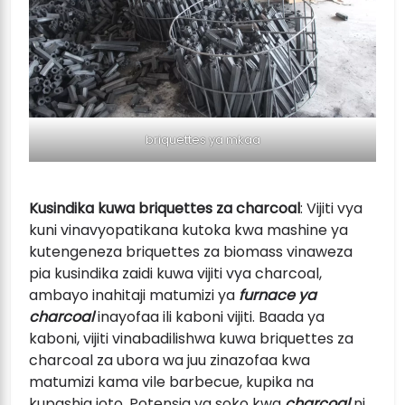
briquettes ya mkaa
Kusindika kuwa briquettes za charcoal
: Vijiti vya
kuni vinavyopatikana kutoka kwa mashine ya
kutengeneza briquettes za biomass vinaweza
pia kusindika zaidi kuwa vijiti vya charcoal,
ambayo inahitaji matumizi ya
furnace ya
charcoal
inayofaa ili kaboni vijiti. Baada ya
kaboni, vijiti vinabadilishwa kuwa briquettes za
charcoal za ubora wa juu zinazofaa kwa
matumizi kama vile barbecue, kupika na
kupashia joto. Potensia ya soko kwa
charcoal
ni