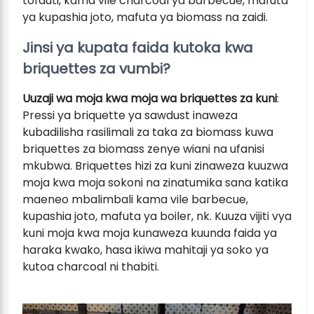
tofauti, kama vile charcoal ya barbecue, mafuta
ya kupashia joto, mafuta ya biomass na zaidi.
Jinsi ya kupata faida kutoka kwa
briquettes za vumbi?
Uuzaji wa moja kwa moja wa briquettes za kuni
:
Pressi ya briquette ya sawdust inaweza
kubadilisha rasilimali za taka za biomass kuwa
briquettes za biomass zenye wiani na ufanisi
mkubwa. Briquettes hizi za kuni zinaweza kuuzwa
moja kwa moja sokoni na zinatumika sana katika
maeneo mbalimbali kama vile barbecue,
kupashia joto, mafuta ya boiler, nk. Kuuza vijiti vya
kuni moja kwa moja kunaweza kuunda faida ya
haraka kwako, hasa ikiwa mahitaji ya soko ya
kutoa charcoal ni thabiti.