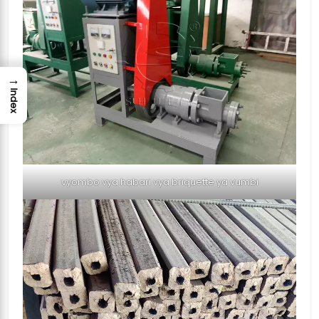
→
Index
vyombo vya habari vya briquette ya vumbi