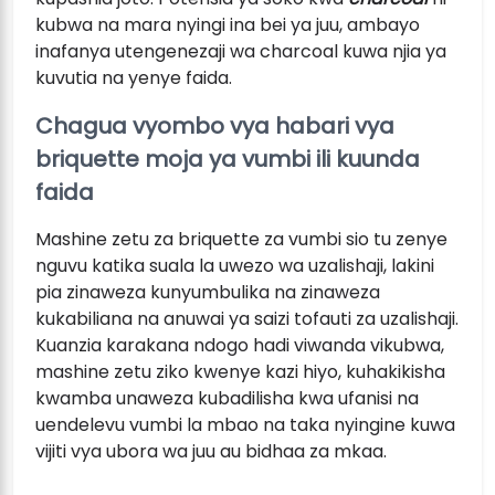
kubwa na mara nyingi ina bei ya juu, ambayo
inafanya utengenezaji wa charcoal kuwa njia ya
kuvutia na yenye faida.
Chagua vyombo vya habari vya
briquette moja ya vumbi ili kuunda
faida
Mashine zetu za briquette za vumbi sio tu zenye
nguvu katika suala la uwezo wa uzalishaji, lakini
pia zinaweza kunyumbulika na zinaweza
kukabiliana na anuwai ya saizi tofauti za uzalishaji.
Kuanzia karakana ndogo hadi viwanda vikubwa,
mashine zetu ziko kwenye kazi hiyo, kuhakikisha
kwamba unaweza kubadilisha kwa ufanisi na
uendelevu vumbi la mbao na taka nyingine kuwa
vijiti vya ubora wa juu au bidhaa za mkaa.