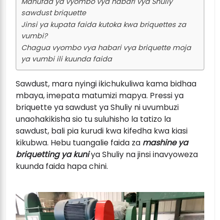
Manufaa ya vyombo vya habari vya Shuliy
sawdust briquette
Jinsi ya kupata faida kutoka kwa briquettes za
vumbi?
Chagua vyombo vya habari vya briquette moja
ya vumbi ili kuunda faida
Sawdust, mara nyingi ikichukuliwa kama bidhaa
mbaya, imepata matumizi mapya. Pressi ya
briquette ya sawdust ya Shuliy ni uvumbuzi
unaohakikisha sio tu suluhisho la tatizo la
sawdust, bali pia kurudi kwa kifedha kwa kiasi
kikubwa. Hebu tuangalie faida za
mashine ya
briquetting ya kuni
ya Shuliy na jinsi inavyoweza
kuunda faida hapa chini.