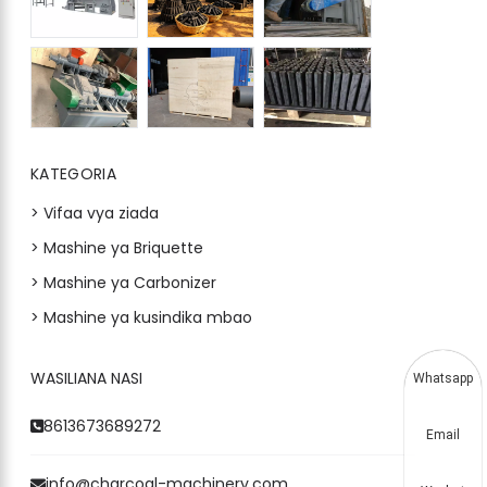
KATEGORIA
> Vifaa vya ziada
> Mashine ya Briquette
> Mashine ya Carbonizer
> Mashine ya kusindika mbao
WASILIANA NASI
Whatsapp
8613673689272
Email
info@charcoal-machinery.com