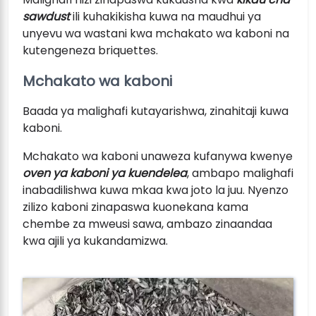
sawdust
ili kuhakikisha kuwa na maudhui ya
unyevu wa wastani kwa mchakato wa kaboni na
kutengeneza briquettes.
Mchakato wa kaboni
Baada ya malighafi kutayarishwa, zinahitaji kuwa
kaboni.
Mchakato wa kaboni unaweza kufanywa kwenye
oven ya kaboni ya kuendelea
, ambapo malighafi
inabadilishwa kuwa mkaa kwa joto la juu. Nyenzo
zilizo kaboni zinapaswa kuonekana kama
chembe za mweusi sawa, ambazo zinaandaa
kwa ajili ya kukandamizwa.