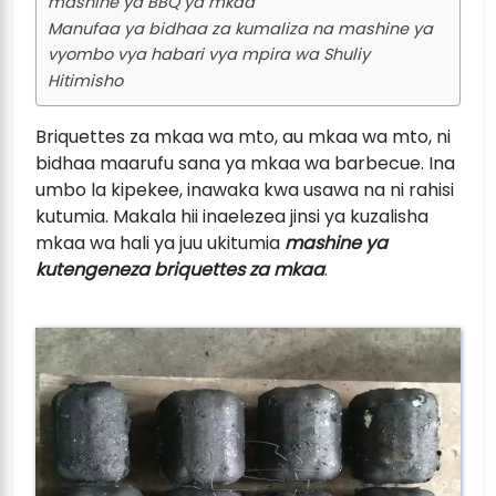
mashine ya BBQ ya mkaa
Manufaa ya bidhaa za kumaliza na mashine ya
vyombo vya habari vya mpira wa Shuliy
Hitimisho
Briquettes za mkaa wa mto, au mkaa wa mto, ni
bidhaa maarufu sana ya mkaa wa barbecue. Ina
umbo la kipekee, inawaka kwa usawa na ni rahisi
kutumia. Makala hii inaelezea jinsi ya kuzalisha
mkaa wa hali ya juu ukitumia
mashine ya
kutengeneza briquettes za mkaa
.