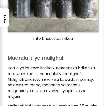
→
Index
mto briquettes mkaa
Maandalizi ya malighafi
Hatua ya kwanza katika kutengeneza briketi za
mto wa mkaa ni maandalizi ya malighafi.
Malighafi zinazotumiwa kwa kawaida ni pamoja
na chips za mbao, maganda ya mchele,
maganda ya nazi na nyenzo nyinginezo za
majani.
Malighafi hizi zinapaswa kukausha kwa
kikau cha