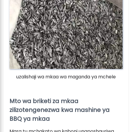
uzalishaji wa mkaa wa maganda ya mchele
Mto wa briketi za mkaa
zilizotengenezwa kwa mashine ya
BBQ ya mkaa
Mara tu mchakato wa kaboni unaposhauriwa,