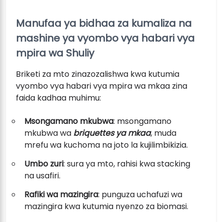
Manufaa ya bidhaa za kumaliza na
mashine ya vyombo vya habari vya
mpira wa Shuliy
Briketi za mto zinazozalishwa kwa kutumia
vyombo vya habari vya mpira wa mkaa zina
faida kadhaa muhimu:
Msongamano mkubwa
: msongamano
mkubwa wa
briquettes ya mkaa
, muda
mrefu wa kuchoma na joto la kujilimbikizia.
Umbo zuri
: sura ya mto, rahisi kwa stacking
na usafiri.
Rafiki wa mazingira
: punguza uchafuzi wa
mazingira kwa kutumia nyenzo za biomasi.