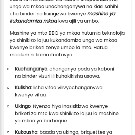
unga wa mkaa unachanganywa na kiasi sahihi
cha binder na kuingizwa kwenye
mashine ya
kukandamiza mkaa
kwa ajili ya umbo.
Mashine ya mto BBQ ya mkaa hutumia teknolojia
ya shinikizo la juu kukandamiza unga wa mkaa
kwenye briketi zenye umbo la mto. Hatua
maalum ni kama ifuatavyo:
Kuchanganya
: changanya poda ya kaboni
na binder vizuri ili kuhakikisha usawa.
Kulisha
: lisha vifaa vilivyochanganywa
kwenye vifaa.
Ukingo
: Nyenzo hiyo inasisitizwa kwenye
briketi za mto kwa shinikizo la juu la mashine
ya mkaa ya barbeque.
Kukausha
: baada ya ukingo, briquettes ya