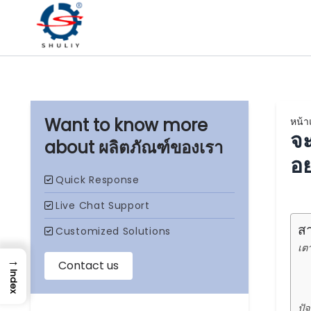
หน้า
จะ
ผลิตภัณฑ์ของเรา
อย
ส
เตา
→
Index
ปัจ