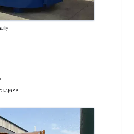
uliy
ง
่วนบุคคล