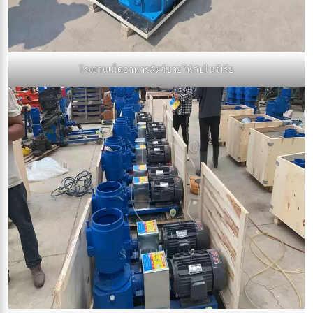
โรงงานเม็ดอาหารสัตว์ขายให้กับไนจีเรีย