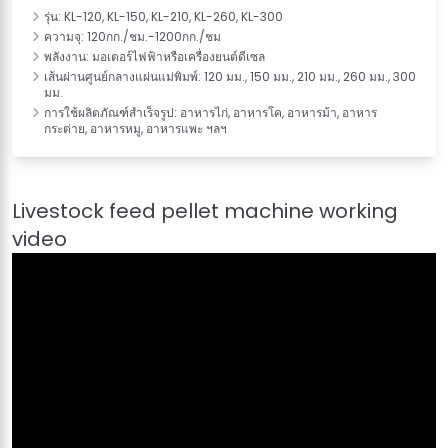
รุ่น: KL-120, KL-150, KL-210, KL-260, KL-300
ความจุ: 120กก./ชม.-1200กก./ชม
พลังงาน: มอเตอร์ไฟฟ้าหรือเครื่องยนต์ดีเซล
เส้นผ่านศูนย์กลางแผ่นแม่พิมพ์: 120 มม., 150 มม., 210 มม., 260 มม., 300
มม.
การใช้ผลิตภัณฑ์สำเร็จรูป: อาหารไก่, อาหารโค, อาหารม้า, อาหาร
กระต่าย, อาหารหมู, อาหารแพะ ฯลฯ