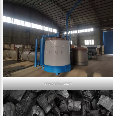
ขายเตาถ่านแบบยก