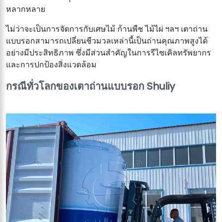
หลากหลาย
ไม่ว่าจะเป็นการจัดการกับเศษไม้ ก้านพืช ไม้ไผ่ ฯลฯ เตาถ่าน
แบบรอกสามารถเปลี่ยนชีวมวลเหล่านี้เป็นถ่านคุณภาพสูงได้
อย่างมีประสิทธิภาพ ซึ่งมีส่วนสำคัญในการรีไซเคิลทรัพยากร
และการปกป้องสิ่งแวดล้อม
กรณีทั่วโลกของเตาถ่านแบบรอก Shuliy