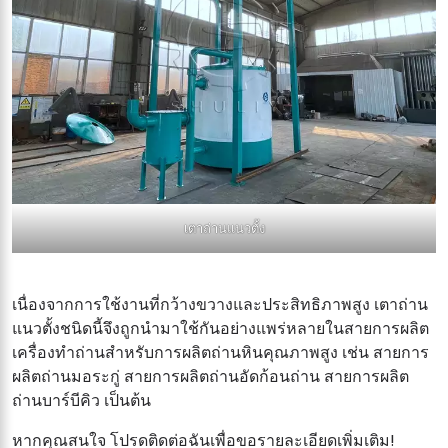
เตาถ่านแนวตั้ง
เนื่องจากการใช้งานที่กว้างขวางและประสิทธิภาพสูง เตาถ่าน
แนวตั้งชนิดนี้จึงถูกนำมาใช้กันอย่างแพร่หลายในสายการผลิต
เครื่องทำถ่านสำหรับการผลิตถ่านหินคุณภาพสูง เช่น สายการ
ผลิตถ่านมอระกู่ สายการผลิตถ่านอัดก้อนถ่าน สายการผลิต
ถ่านบาร์บีคิว เป็นต้น
หากคุณสนใจ โปรดติดต่อฉันเพื่อขอรายละเอียดเพิ่มเติม!