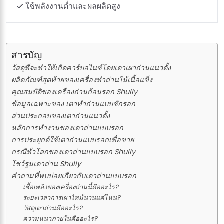
ใช้พลังงานต่ำและผลผลิตสูง
สารบัญ
วัสดุที่จะทำให้เกิดคาร์บอไนซ์โดยเตาเผาถ่านแนวตั้ง
ผลิตภัณฑ์สุดท้ายของเครื่องทำถ่านไม้เนื้อแข็ง
คุณสมบัติของเครื่องถ่านก้อนรอก Shuliy
ข้อมูลเฉพาะของ เตาทำถ่านแบบชักรอก
ส่วนประกอบของเตาถ่านแนวตั้ง
หลักการทำงานของเตาถ่านแบบรอก
การประยุกต์ใช้เตาถ่านแบบรอกเพื่อขาย
กรณีทั่วโลกของเตาถ่านแบบรอก Shuliy
โชว์รูมเตาถ่าน Shuliy
คำถามที่พบบ่อยเกี่ยวกับเตาถ่านแบบรอก
เชื้อเพลิงของเครื่องถ่านนี้คืออะไร?
ระยะเวลาการเผาไหม้นานแค่ไหน?
วัสดุเตาถ่านคืออะไร?
ความหนาภายในคืออะไร?