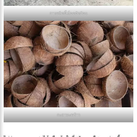
การผลิตขี้เลื่อยอัดก้อน
กะลามะพร้าว