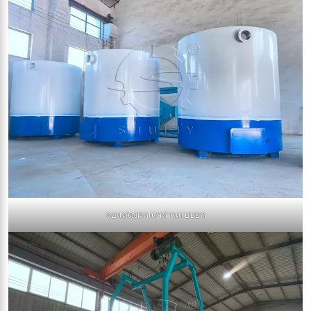
จอแสดงผลเตาถ่านแบบยก