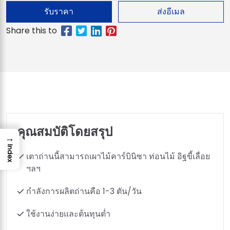
รับราคา
ส่งอีเมล
คุณสมบัติโดยสรุป
→
Index
เตาถ่านนี้สามารถเผาไม้คาร์บินิซา ท่อนไม้ อิฐขี้เลื่อย
ฯลฯ
กำลังการผลิตถ่านคือ 1-3 ตัน/วัน
ใช้งานง่ายและต้นทุนต่ำ