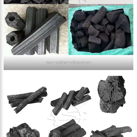
ผลการผลิตถ่านด้วยเตาเผา