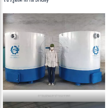
การแสดงเตาถ่านแบบยก