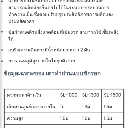
เตาคาร์บอไนซ์แบบรอกประกอบด้วยสองห้องและ
สามารถผลิตห้องอื่นต่อไปได้ในระหว่างกระบวนการ
ทำความเย็น ซึ่งช่วยปรับปรุงประสิทธิภาพการผลิตและ
ประหยัดเวลา
ข้อกำหนดด้านสิ่งแวดล้อมที่เข้มงวด สามารถใช้เชื้อเพลิง
ได้
แบริ่งเครนเดินทางมีน้ำหนักมากกว่า 2 ตัน
ยางอุณหภูมิสูงภายในไม่ยุบตัวง่าย
ข้อมูลเฉพาะของ เตาทำถ่านแบบชักรอก
ความหนาด้านใน
SL-1000
SL-1300
SL-1500
เส้นผ่านศูนย์กลางภายใน
1ม
1.3ม
1.5ม
ความสูง
1.5ม
1.5ม
1.5ม