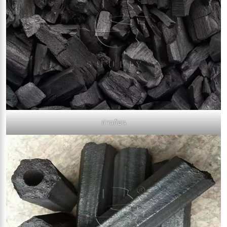
ถ่านก้อน