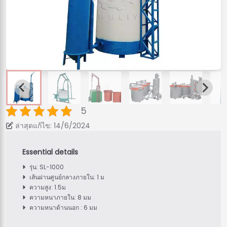
5
ล่าสุดแก้ไข: 14/6/2024
รุ่น: SL-1000
เส้นผ่านศูนย์กลางภายใน: 1 ม
ความสูง: 1.5ม
ความหนาภายใน: 8 มม
ความหนาด้านนอก : 6 มม