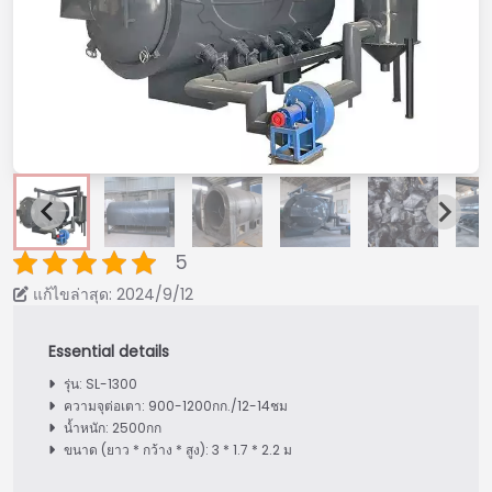
5
แก้ไขล่าสุด: 2024/9/12
รุ่น: SL-1300
ความจุต่อเตา: 900-1200กก./12-14ชม
น้ำหนัก: 2500กก
ขนาด (ยาว * กว้าง * สูง): 3 * 1.7 * 2.2 ม