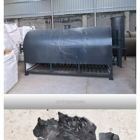
เตาถ่านแนวนอน