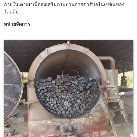
ภายในเตาเผาเพื่อส่งเสริมกระบวนการคาร์บอไนเซชันของ
วัตถุดิบ
หน่วยจัดการ