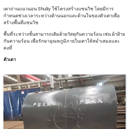
เตาถ่านแนวนอน Shuliy ใช้โครงสร้างแซนวิช โดยมีการ
กำหนดช่วงเวลาระหว่างด้านนอกและด้านในของตัวเตาเพื่อ
สร้างพื้นที่แซนวิช
พื้นที่ระหว่างชั้นสามารถเติมด้วยวัสดุกันความร้อน เช่น ผ้าฝ้าย
กันความร้อน เพื่อรักษาอุณหภูมิภายในเตาให้สม่ำเสมอและ
คงที่
ตัวเตา