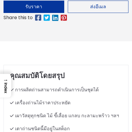
รับราคา
ส่งอีเมล
คุณสมบัติโดยสรุป
→
Index
การผลิตถ่านสามารถดำเนินการเป็นชุดได้
เครื่องถ่านไม้ราคาประหยัด
เผาวัสดุทุกชนิด ไม้ ขี้เลื่อย แกลบ กะลามะพร้าว ฯลฯ
เตาถ่านชนิดนี้มีอยู่ในสต็อก