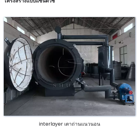
โครงสร้างแบบแซนด์วิช
interlayer เตาถ่านแนวนอน