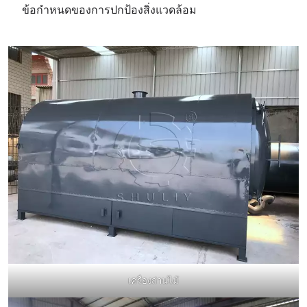
ข้อกำหนดของการปกป้องสิ่งแวดล้อม
เครื่องถ่านไม้