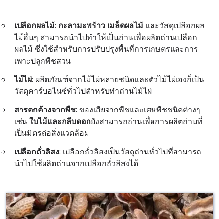
เปลือกผลไม้
:
กะลามะพร้าว เมล็ดผลไม้
และวัสดุเปลือกผล
ไม้อื่นๆ สามารถนำไปทำให้เป็นถ่านเพื่อผลิตถ่านเปลือก
ผลไม้ ซึ่งใช้สำหรับการปรับปรุงพื้นที่การเกษตรและการ
เพาะปลูกพืชสวน
ไม้ไผ่
: ผลิตภัณฑ์จากไม้ไผ่หลายชนิดและตัวไม้ไผ่เองก็เป็น
วัสดุคาร์บอไนซ์ทั่วไปสำหรับทำถ่านไม้ไผ่
สารตกค้างจากพืช
: ของเสียจากพืชและเศษพืชชนิดต่างๆ
เช่น
ใบไม้และกลีบดอก
ยังสามารถถ่านเพื่อการผลิตถ่านที่
เป็นมิตรต่อสิ่งแวดล้อม
เปลือกถั่วลิสง
: เปลือกถั่วลิสงเป็นวัสดุถ่านทั่วไปที่สามารถ
นำไปใช้ผลิตถ่านจากเปลือกถั่วลิสงได้