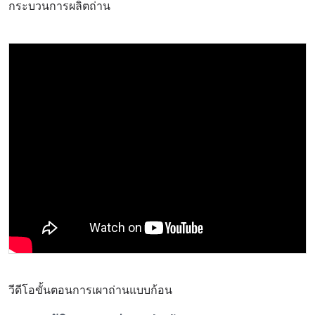
กระบวนการผลิตถ่าน
วีดีโอขั้นตอนการเผาถ่านแบบก้อน