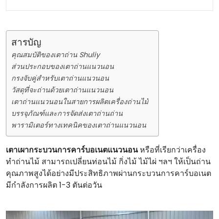
สารบัญ
คุณสมบัติของเตาถ่าน Shuliy
ส่วนประกอบของเตาถ่านแนวนอน
กรงจับคู่สำหรับเตาถ่านแนวนอน
วัสดุที่จะถ่านด้วยเตาถ่านแนวนอน
เตาถ่านแนวนอนในสายการผลิตเครื่องถ่านไม้
บรรจุภัณฑ์และการจัดส่งเตาถ่านถ่าน
พารามิเตอร์ทางเทคนิคของเตาถ่านแนวนอน
เตาเผากระบวนการคาร์บอเนตแนวนอน
หรือที่เรียกว่าเครื่อง
ทำถ่านไม้ สามารถเปลี่ยนท่อนไม้ กิ่งไม้ ไม้ไผ่ ฯลฯ ให้เป็นถ่าน
คุณภาพสูงได้อย่างมีประสิทธิภาพผ่านกระบวนการคาร์บอเนต
มีกำลังการผลิต 1-3 ตันต่อวัน