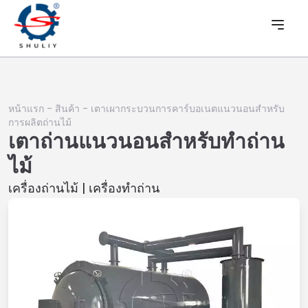
หน้าแรก
-
สินค้า
-
เตาเผากระบวนการคาร์บอเนตแนวนอนสำหรับ
การผลิตถ่านไม้
เตาถ่านแนวนอนสำหรับทำถ่าน
ไม้
เครื่องถ่านไม้ | เครื่องทำถ่าน