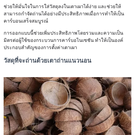
ช่วยให้มั่นใจในการใส่วัสดุลงในเตาเผาได้ง่าย และช่วยให้
สามารถกำจัดถ่านได้อย่างมีประสิทธิภาพเมื่อการทำให้เป็น
คาร์บอนเสร็จสมบูรณ์
การออกแบบนี้ช่วยเพิ่มประสิทธิภาพโดยรวมและความเป็น
มิตรต่อผู้ใช้ของกระบวนการคาร์บอไนเซชัน ทำให้เป็นองค์
ประกอบสำคัญของการตั้งค่าเตาเผา
วัสดุที่จะถ่านด้วยเตาถ่านแนวนอน