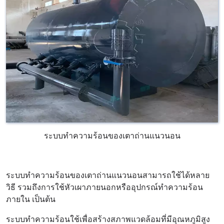
ระบบทำความร้อนของเตาถ่านแนวนอน
ระบบทำความร้อนของเตาถ่านแนวนอนสามารถใช้ได้หลาย
วิธี รวมถึงการใช้หัวเผาภายนอกหรืออุปกรณ์ทำความร้อน
ภายใน เป็นต้น
ระบบทำความร้อนใช้เพื่อสร้างสภาพแวดล้อมที่มีอุณหภูมิสูง