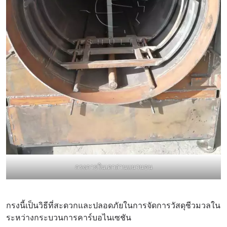
กรงภายในเตาถ่านแนวนอน
กรงนี้เป็นวิธีที่สะดวกและปลอดภัยในการจัดการวัสดุชีวมวลใน
ระหว่างกระบวนการคาร์บอไนเซชัน