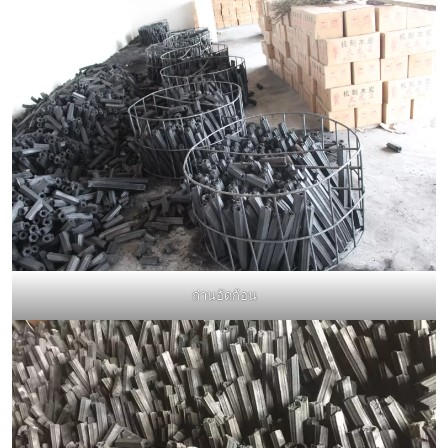
ถ่านอัดก้อน