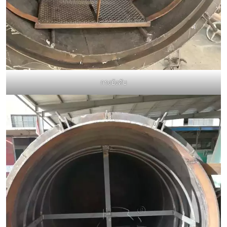
กรงบังคับ