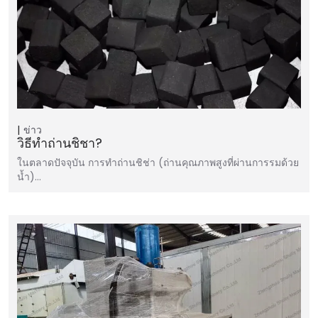
ข่าว
วิธีทำถ่านชิชา?
ในตลาดปัจจุบัน การทำถ่านชิช่า (ถ่านคุณภาพสูงที่ผ่านการรมด้วย
น้ำ)…