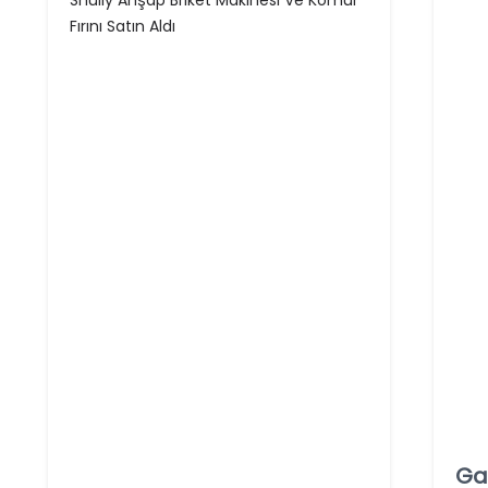
Shuliy Ahşap Briket Makinesi Ve Kömür
Fırını Satın Aldı
Ga