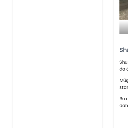
Shu
Shu
da 
Müş
sta
Bu 
dah