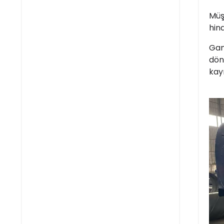
Müş
hin
Gan
dön
kay