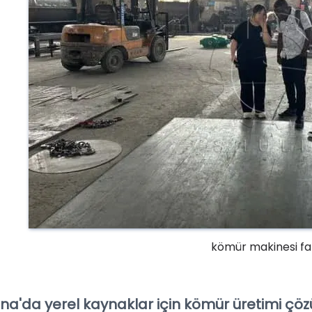
kömür makinesi fa
na'da yerel kaynaklar için kömür üretimi çö