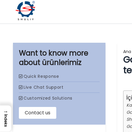
Ana
G
ürünlerimiz
te
İç
Ka
→
Ga
İndeks
Sh
Ga