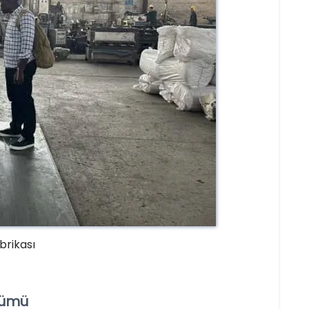
brikası
zümü