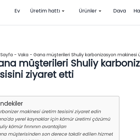
Ev
Üretim hattı
Ürünler
Dava
Ha
 Sayfa
-
Vaka
-
Gana müşterileri Shuliy karbonizasyon makinesi ür
ana müşterileri Shuliy karboni
sisini ziyaret etti
indekiler
rbonizer makinesi üretim tesisini ziyaret edin
na'da yerel kaynaklar için kömür üretimi çözümü
uliy kömür fırınının avantajları
na müşterisinden son derece takdir edilen hizmet