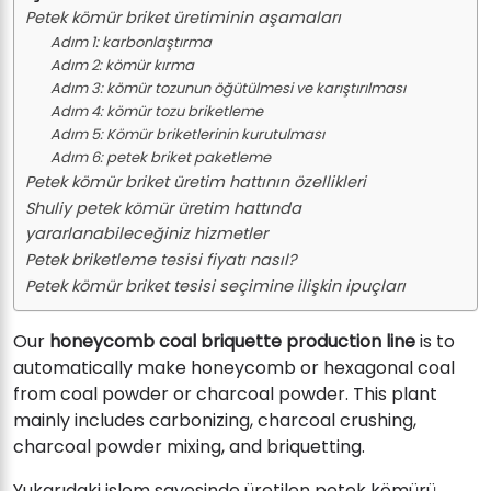
Petek kömür briket üretiminin aşamaları
Adım 1: karbonlaştırma
Adım 2: kömür kırma
Adım 3: kömür tozunun öğütülmesi ve karıştırılması
Adım 4: kömür tozu briketleme
Adım 5: Kömür briketlerinin kurutulması
Adım 6: petek briket paketleme
Petek kömür briket üretim hattının özellikleri
Shuliy petek kömür üretim hattında
yararlanabileceğiniz hizmetler
Petek briketleme tesisi fiyatı nasıl?
Petek kömür briket tesisi seçimine ilişkin ipuçları
Our
honeycomb coal briquette production line
is to
automatically make honeycomb or hexagonal coal
from coal powder or charcoal powder. This plant
mainly includes carbonizing, charcoal crushing,
charcoal powder mixing, and briquetting.
Yukarıdaki işlem sayesinde üretilen petek kömürü