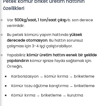
Petek kömür briket üretim hattının
özellikleri
Var
500kg/saat, 1 ton/saat çıkış
vb. son derece
verimlidir.
Bu petek kömürü yapım hattında
yüksek
derecede otomasyon
. Bu hattın sorunsuz
çalışması için 3-4 işçi çalıştırabiliyor.
Yapabiliriz
kömür üretim hattını esnek bir şekilde
yapılandırın
kömür işinize fayda sağlamak için.
Örneğin,
Karbonizasyon → kömür kırma → briketleme
Kömür tozu öğütme karıştırma → briketleme
Kömür kırma → briketleme → kurutma