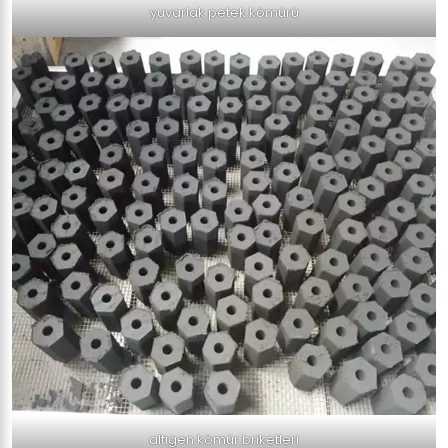
yuvarlak petek kömürü
altıgen kömür briketleri