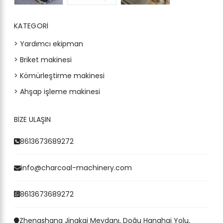
KATEGORI
> Yardımcı ekipman
> Briket makinesi
> Kömürleştirme makinesi
> Ahşap işleme makinesi
BIZE ULAŞIN
Whatsapp
8613673689272
Email
info@charcoal-machinery.com
Wechat
8613673689272
Chat
Zhengshang Jingkai Meydanı, Doğu Hanghai Yolu,