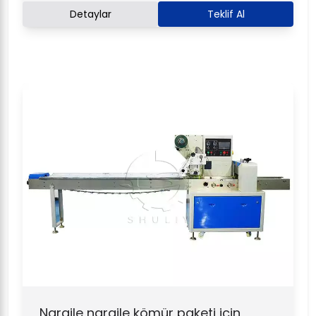
Detaylar
Teklif Al
Nargile nargile kömür paketi için