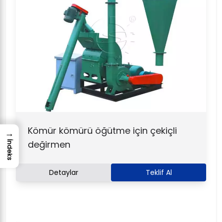
Kömür kömürü öğütme için çekiçli
→
değirmen
İndeks
Detaylar
Teklif Al