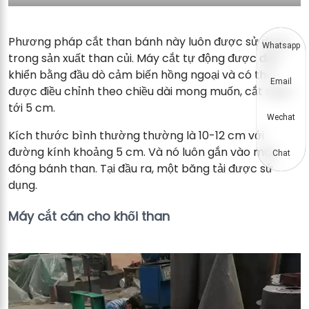
Phương pháp cắt than bánh này luôn được sử dụng
Whatsapp
trong sản xuất than củi. Máy cắt tự động được điều
khiển bằng đầu dò cảm biến hồng ngoại và có thể
Email
được điều chỉnh theo chiều dài mong muốn, cắt ngắn
tới 5 cm.
Wechat
Kích thước bình thường thường là 10-12 cm với
đường kính khoảng 5 cm. Và nó luôn gắn vào máy
Chat
đóng bánh than. Tại đầu ra, một băng tải được sử
dụng.
Máy cắt cán cho khối than