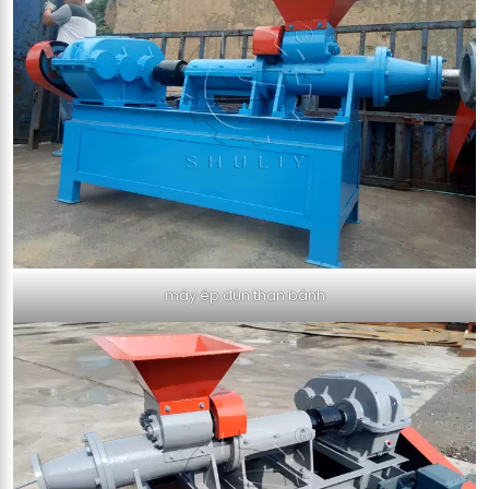
máy ép đùn than bánh