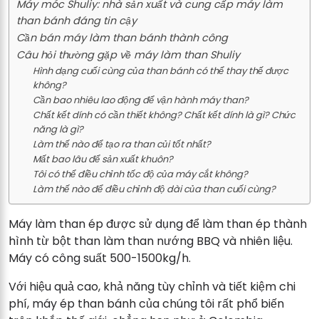
Máy móc Shuliy: nhà sản xuất và cung cấp máy làm
than bánh đáng tin cậy
Cần bán máy làm than bánh thành công
Câu hỏi thường gặp về máy làm than Shuliy
Hình dạng cuối cùng của than bánh có thể thay thế được
không?
Cần bao nhiêu lao động để vận hành máy than?
Chất kết dính có cần thiết không? Chất kết dính là gì? Chức
năng là gì?
Làm thế nào để tạo ra than củi tốt nhất?
Mất bao lâu để sản xuất khuôn?
Tôi có thể điều chỉnh tốc độ của máy cắt không?
Làm thế nào để điều chỉnh độ dài của than cuối cùng?
Máy làm than ép được sử dụng để làm than ép thành
hình từ bột than làm than nướng BBQ và nhiên liệu.
Máy có công suất 500-1500kg/h.
Với hiệu quả cao, khả năng tùy chỉnh và tiết kiệm chi
phí, máy ép than bánh của chúng tôi rất phổ biến