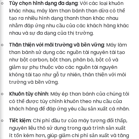
Tùy chọn hình dạng đa dạng
: Với các loại khuôn
khác nhau, máy làm than bánh than dừa có thể
tạo ra nhiều hình dạng thanh than khác nhau
nhằm đáp ứng nhu cầu của các khách hàng khác
nhau và sự đa dạng của thị trường.
Thân thiện với môi trường và bền vững
: Máy làm
than bánh sử dụng các nguồn tài nguyên tái tạo
như bột carbon, bột than, phân bò, bột cỏ và
giảm sự phụ thuộc vào các nguồn tài nguyên
không tái tạo như gỗ tự nhiên, thân thiện với môi
trường và bền vững.
Khuôn tùy chỉnh
: Máy ép than bánh của chúng tôi
có thể được tùy chỉnh khuôn theo nhu cầu của
khách hàng để đáp ứng yêu cầu sản xuất cá nhân.
Tiết kiệm
: Chi phí đầu tư của máy tương đối thấp,
nguyên liệu thô sử dụng trong quá trình sản xuất
ít tốn kém hơn, giúp giảm chi phí sản xuất và tăng