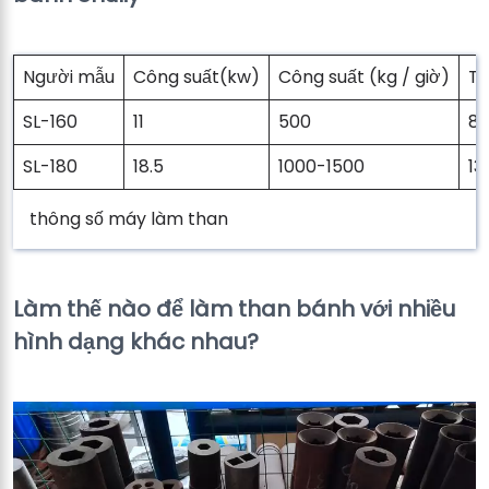
Người mẫu
Công suất(kw)
Công suất (kg / giờ)
Tr
SL-160
11
500
8
SL-180
18.5
1000-1500
13
thông số máy làm than
Làm thế nào để làm than bánh với nhiều
hình dạng khác nhau?